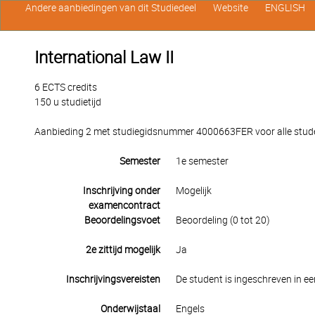
Andere aanbiedingen van dit Studiedeel
Website
ENGLISH
International Law II
6 ECTS credits
150 u studietijd
Aanbieding 2 met studiegidsnummer 4000663FER voor alle studen
Semester
1e semester
Inschrijving onder
Mogelijk
examencontract
Beoordelingsvoet
Beoordeling (0 tot 20)
2e zittijd mogelijk
Ja
Inschrijvingsvereisten
De student is ingeschreven in e
Onderwijstaal
Engels