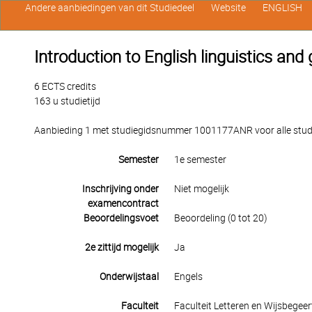
Andere aanbiedingen van dit Studiedeel
Website
ENGLISH
Introduction to English linguistics an
6 ECTS credits
163 u studietijd
Aanbieding 1 met studiegidsnummer 1001177ANR voor alle studen
Semester
1e semester
Inschrijving onder
Niet mogelijk
examencontract
Beoordelingsvoet
Beoordeling (0 tot 20)
2e zittijd mogelijk
Ja
Onderwijstaal
Engels
Faculteit
Faculteit Letteren en Wijsbegeer