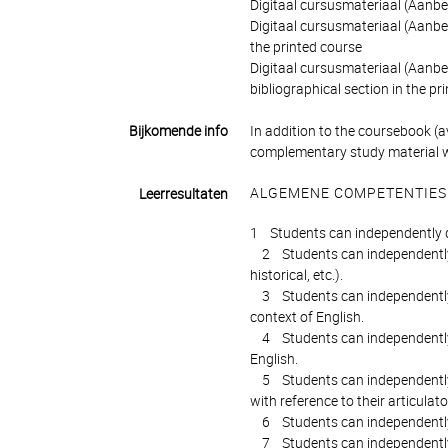
Digitaal cursusmateriaal (Aanbev
Digitaal cursusmateriaal (Aanbev
the printed course
Digitaal cursusmateriaal (Aanbev
bibliographical section in the pr
Bijkomende info
In addition to the coursebook (
complementary study material wi
ALGEMENE COMPETENTIES
Leerresultaten
1 Students can independently d
2 Students can independently giv
historical, etc.).
3 Students can independently ex
context of English.
4 Students can independently e
English.
5 Students can independently d
with reference to their articulator
6 Students can independently t
7 Students can independently 