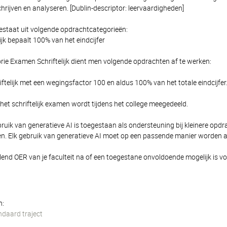
rijven en analyseren. [Dublin-descriptor: leervaardigheden]
estaat uit volgende opdrachtcategorieën:
jk bepaalt 100% van het eindcijfer
rie Examen Schriftelijk dient men volgende opdrachten af te werken:
telijk met een wegingsfactor 100 en aldus 100% van het totale eindcijfer
het schriftelijk examen wordt tijdens het college meegedeeld.
uik van generatieve AI is toegestaan als ondersteuning bij kleinere opdra
men. Elk gebruik van generatieve AI moet op een passende manier worden
llend OER van je faculteit na of een toegestane onvoldoende mogelijk is vo
n:
ndaard traject