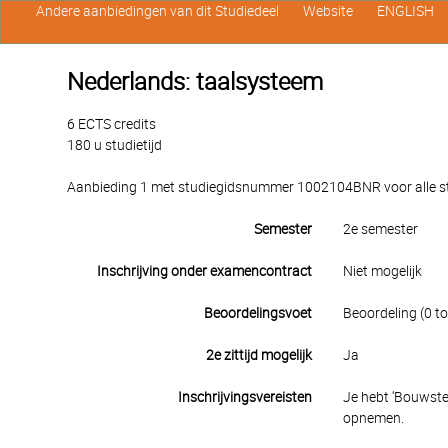
Andere aanbiedingen van dit Studiedeel
Website
ENGLISH
Nederlands: taalsysteem
6 ECTS credits
180 u studietijd
Aanbieding 1 met studiegidsnummer 1002104BNR voor alle stu
Semester
2e semester
Inschrijving onder examencontract
Niet mogelijk
Beoordelingsvoet
Beoordeling (0 to
2e zittijd mogelijk
Ja
Inschrijvingsvereisten
Je hebt ‘Bouwsten
opnemen.