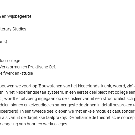
n en Wijsbegeerte
iterary Studies
aris)
Hoorcollege
Werkvormen en Praktische Oef.
elfwerk en -studie
el bouwen we voort op 'Bouwstenen van het Nederlands: klank, woord, zin
 in het Nederlandse taalsysteem. In een eerste deel biedt het college een 
ij wordt er uitvoerig ingegaan op de zinsleer vanuit een structuralistisc
sdelen binnen enkelvoudige en samengestelde zinnen in detail besproken (o
ficeerders). In een tweede deel diepen we met enkele modules casusonderw
h als vanuit de dagelijkse taalpraktijk. De behandelde theoretische conce
 mengeling van hoor- en werkcolleges.