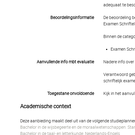
adequaat te besch
Beoordelingsinformatie
De beoordeling b
Examen Schrifteli
Binnen de catego
Examen Schrif
Aanvullende info mbt evaluatie
Nadere info over 
Verantwoord gebr
schriftelijk exa
Toegestane onvoldoende
Kijk in het aanvu
Academische context
Deze aanbieding maakt deel uit van de volgende studieplanne
Bachelor in de wijsbegeerte en de moraalwetenschappen: Sta
Bachelor in de taal- en letterkunde: Nederlands-Engels