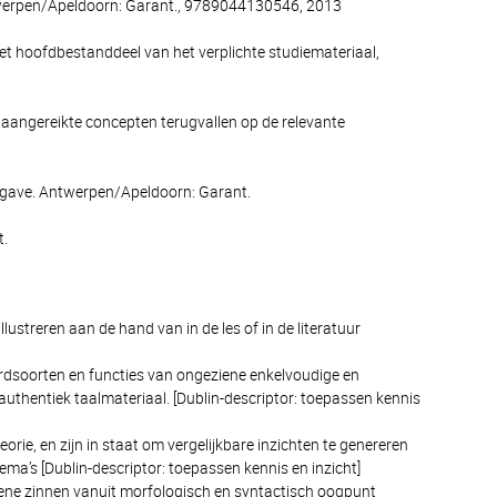
werpen/Apeldoorn: Garant., 9789044130546, 2013
het hoofdbestanddeel van het verplichte studiemateriaal,
 aangereikte concepten terugvallen op de relevante
tgave. Antwerpen/Apeldoorn: Garant.
t.
ustreren aan de hand van in de les of in de literatuur
rdsoorten en functies van ongeziene enkelvoudige en
uthentiek taalmateriaal. [Dublin-descriptor: toepassen kennis
ie, en zijn in staat om vergelijkbare inzichten te genereren
ma’s [Dublin-descriptor: toepassen kennis en inzicht]
ene zinnen vanuit morfologisch en syntactisch oogpunt