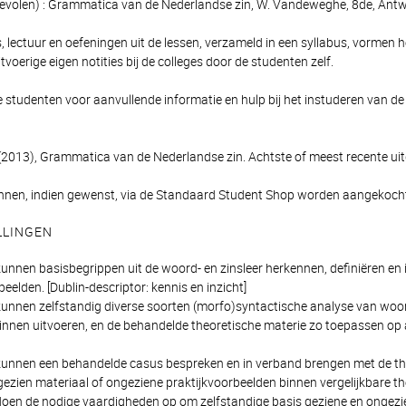
volen) : Grammatica van de Nederlandse zin, W. Vandeweghe, 8de, Ant
, lectuur en oefeningen uit de lessen, verzameld in een syllabus, vormen 
voerige eigen notities bij de colleges door de studenten zelf.
 studenten voor aanvullende informatie en hulp bij het instuderen van de
013), Grammatica van de Nederlandse zin. Achtste of meest recente ui
nnen, indien gewenst, via de Standaard Student Shop worden aangekoch
LLINGEN
unnen basisbegrippen uit de woord- en zinsleer herkennen, definiëren en ill
elden. [Dublin-descriptor: kennis en inzicht]
kunnen zelfstandig diverse soorten (morfo)syntactische analyse van woo
nnen uitvoeren, en de behandelde theoretische materie zo toepassen op a
kunnen een behandelde casus bespreken en in verband brengen met de theor
zien materiaal of ongeziene praktijkvoorbeelden binnen vergelijkbare the
doen de nodige vaardigheden op om zelfstandige basis geziene en ongezi