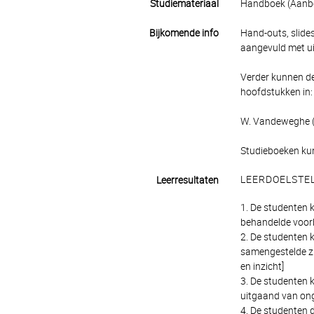
Studiemateriaal
Handboek (Aanbe
Bijkomende info
Hand-outs, slides
aangevuld met uit
Verder kunnen de
hoofdstukken in:
W. Vandeweghe (2
Studieboeken ku
LEERDOELSTE
Leerresultaten
1. De studenten k
behandelde voorbe
2. De studenten 
samengestelde zi
en inzicht]
3. De studenten 
uitgaand van onge
4. De studenten 