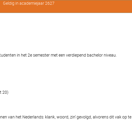
Geldig in academiejaar 2627
denten in het 2e semester met een verdiepend bachelor niveau.
t 20)
en van het Nederlands: klank, woord, zin’ gevolgd, alvorens dit vak op te 