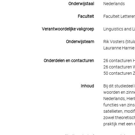
Onderwijstaal
Nederlands
Faculteit
Faculteit Lettere
Verantwoordelijke vakgroep
Linguistics and L
Onderwijsteam
Rik Vosters (titul
Lauranne Harnie
Onderdelen en contacturen
26 contacturen 
26 contacturen 
50 contacturen Z
Inhoud
Bij dit studiede
woorden en zinnen
Nederlands, Hierb
functies van zin
satellieten, modi
zowel theoretisc
praktijk met een