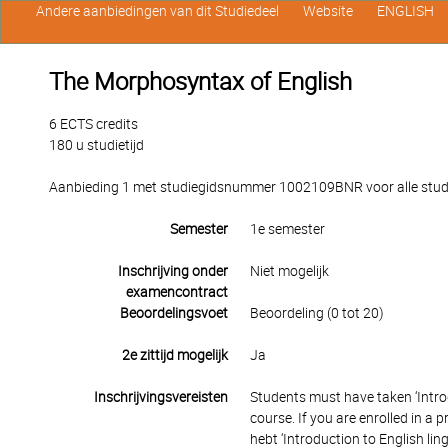
Andere aanbiedingen van dit Studiedeel
Website
ENGLISH
The Morphosyntax of English
6 ECTS credits
180 u studietijd
Aanbieding 1 met studiegidsnummer 1002109BNR voor alle studen
Semester
1e semester
Inschrijving onder
Niet mogelijk
examencontract
Beoordelingsvoet
Beoordeling (0 tot 20)
2e zittijd mogelijk
Ja
Inschrijvingsvereisten
Students must have taken ‘Introd
course. If you are enrolled in a
hebt ‘Introduction to English ling