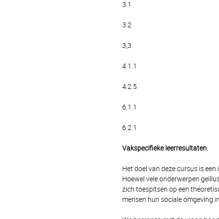
3.1
3.2
3,3
4.1.1
4.2.5
6.1.1
6.2.1
Vakspecifieke leerresultaten
:
Het doel van deze cursus is een 
Hoewel vele onderwerpen geïllus
zich toespitsen op een theoreti
mensen hun sociale omgeving in