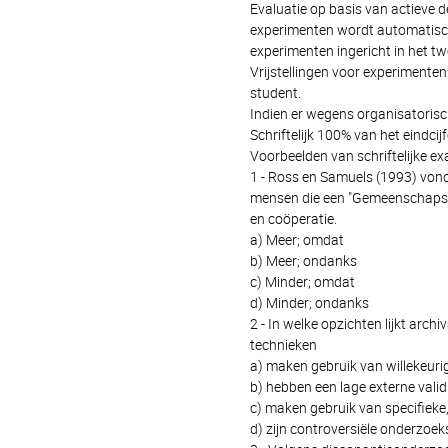
Evaluatie op basis van actieve d
experimenten wordt automatisch
experimenten ingericht in het t
Vrijstellingen voor experimente
student.
Indien er wegens organisatoris
Schriftelijk 100% van het eindcijf
Voorbeelden van schriftelijke 
1 - Ross en Samuels (1993) vonde
mensen die een "Gemeenschapsspel
en coöperatie.
a) Meer; omdat
b) Meer; ondanks
c) Minder; omdat
d) Minder; ondanks
2 - In welke opzichten lijkt arc
technieken
a) maken gebruik van willekeuri
b) hebben een lage externe validi
c) maken gebruik van specifieke
d) zijn controversiële onderzoe