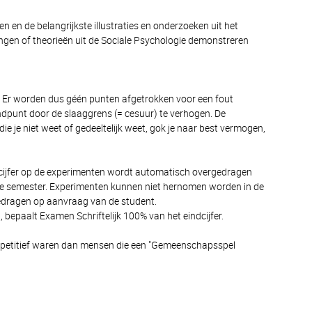
 en de belangrijkste illustraties en onderzoeken uit het
ngen of theorieën uit de Sociale Psychologie demonstreren
 Er worden dus géén punten afgetrokken voor een fout
dpunt door de slaaggrens (= cesuur) te verhogen. De
 je niet weet of gedeeltelijk weet, gok je naar best vermogen,
t cijfer op de experimenten wordt automatisch overgedragen
eede semester. Experimenten kunnen niet hernomen worden in de
rgedragen op aanvraag van de student.
bepaalt Examen Schriftelijk 100% van het eindcijfer.
competitief waren dan mensen die een "Gemeenschapsspel