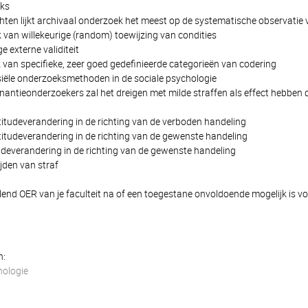
nks
chten lijkt archivaal onderzoek het meest op de systematische observatie
 van willekeurige (random) toewijzing van condities
e externe validiteit
 van specifieke, zeer goed gedefinieerde categorieën van codering
rsiële onderzoeksmethoden in de sociale psychologie
nantieonderzoekers zal het dreigen met milde straffen als effect hebben dat 
titudeverandering in de richting van de verboden handeling
ttitudeverandering in de richting van de gewenste handeling
tudeverandering in de richting van de gewenste handeling
ijden van straf
llend OER van je faculteit na of een toegestane onvoldoende mogelijk is vo
n:
hologie