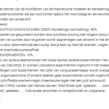
t kennen zijn de hoofdlijnen van de theoretische modellen en benaderingen
sdemonstraties die aan bod komen tijdens het hoorcollege en die bevindi
deel van de leerstof.
eren:
ULTIPLE-CHOICE EXAMEN (GEEN mondelinge voortzetting): 90%
amen zal gequoteerd worden door positieve scoring met Hogere Cesuur.
len van punten door te gokken wordt daarentegen wél verwerkt in het ein
s door deze methode eenvoudig: doe je best op heel het examen, vragen die
er eventuele puntenaftrek.
EXPERIMENTEN: 10%
is van actieve deelname aan het totaal aantal vereiste experimenten. He
van 2de zittijd. Er worden uitsluitend experimenten ingericht in het tw
stellingen voor experimenten: het cijfer van vorig academiejaar wordt ove
 organisatorische of andere redenen geen experimenten worden ingericht, 
schriftelijke examenvragen (meerkeuzevragen met één juist antwoord):
els (1993) vonden dat mensen die een "Wall Street spel" speelden ...... 
speelden, ...... individuele verschillen in competitiviteit en coöperatie.
s