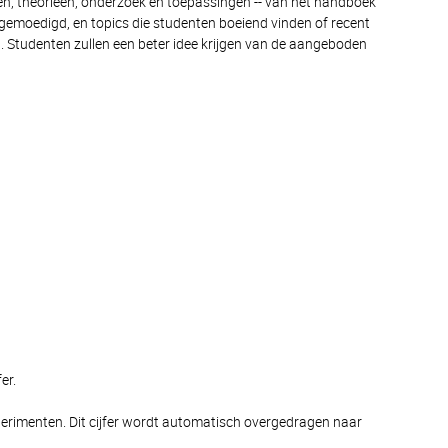
ten, theorieën, onderzoek en toepassingen -- van het handboek
gemoedigd, en topics die studenten boeiend vinden of recent
d. Studenten zullen een beter idee krijgen van de aangeboden
er.
xperimenten. Dit cijfer wordt automatisch overgedragen naar