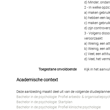
d) Minder; onda
2 - In welke opzi
a) maken gebruik
b) hebben een lag
c) maken gebruik
d) zijn controve
3 - Volgens disso
veroorzaakt
a) Weinig; een at
b) Weinig, een a
c) Veel; een atti
d) Veel; het verm
Toegestane onvoldoende
Kijk in het aanvu
Academische context
Deze aanbieding maakt deel uit van de volgende studieplanne
Bachelor in de psychologie: Profiel arbeids- & organisatiepsyc
Bachelor in de psychologie: Startplan
Bachelor in de psychologie: Profiel klinische psychologie