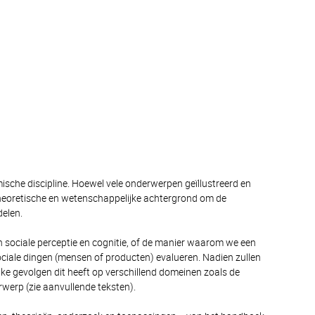
mische discipline. Hoewel vele onderwerpen geïllustreerd en
 theoretische en wetenschappelijke achtergrond om de
elen.
ociale perceptie en cognitie, of de manier waarom we een
ociale dingen (mensen of producten) evalueren. Nadien zullen
 gevolgen dit heeft op verschillend domeinen zoals de
rwerp (zie aanvullende teksten).