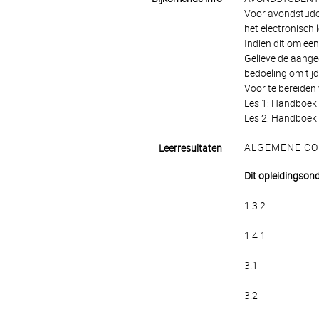
Voor avondstude
het electronisch 
Indien dit om een
Gelieve de aange
bedoeling om tij
Voor te bereiden
Les 1: Handboek 
Les 2: Handboek :
ALGEMENE CO
Leerresultaten
Dit opleidingsond
1.3.2
1.4.1
3.1
3.2