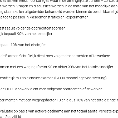
evat als een reeks hoorcolleges waarin de belangrijkste punten -- concep
et worden. Vragen en discussies worden in de mate van het mogelijke aan
ing staan zullen uitgebreider behandeld worden binnen de beschikbare tij
e toe te passen in klasdemonstraties en -experimenten.
estaat uit volgende opdrachtcategorieën:
jk bepaalt 90% van het eindcijfer
aalt 10% van het eindcijfer
rie Examen Schriftelijk dient men volgende opdrachten af te werken:
examen met een wegingsfactor 90 en aldus 90% van het totale eindcijfer.
Schriftelijk multiple choice examen (GEEN mondelinge voortzetting)
rie HOC Labowerk dient men volgende opdrachten af te werken:
erimenten met een wegingsfactor 10 en aldus 10% van het totale eindcijf
Evaluatie op basis van actieve deelname aan het totaal aantal vereiste e
n 2de zittijd.