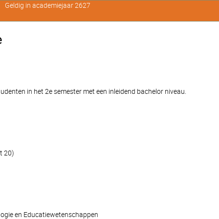
Geldig in academiejaar 2627
e
denten in het 2e semester met een inleidend bachelor niveau.
t 20)
ologie en Educatiewetenschappen