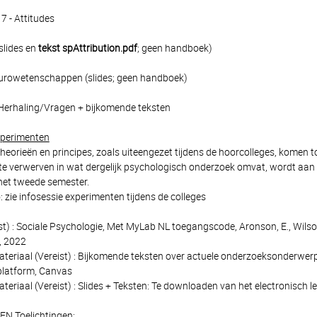
7 - Attitudes
(slides en
tekst spAttribution.pdf
; geen handboek)
eurowetenschappen (slides; geen handboek)
Herhaling/Vragen + bijkomende teksten
perimenten
heorieën en principes, zoals uiteengezet tijdens de hoorcolleges, komen
 te verwerven in wat dergelijk psychologisch onderzoek omvat, wordt aa
het tweede semester.
: zie infosessie experimenten tijdens de colleges
) : Sociale Psychologie, Met MyLab NL toegangscode, Aronson, E., Wilson,
 2022
ateriaal (Vereist) : Bijkomende teksten over actuele onderzoeksonderwer
rplatform, Canvas
teriaal (Vereist) : Slides + Teksten: Te downloaden van het electronisch 
 Toelichtingen: