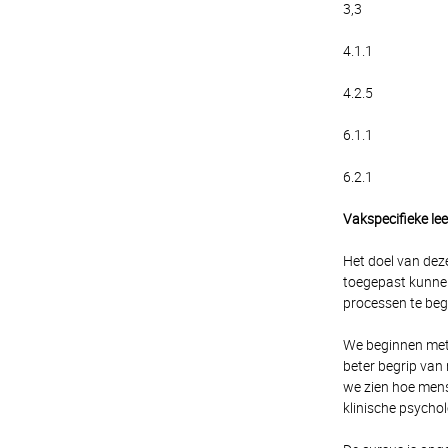
3,3
4.1.1
4.2.5
6.1.1
6.2.1
Vakspecifieke lee
Het doel van deze
toegepast kunnen
processen te beg
We beginnen met
beter begrip van
we zien hoe mens
klinische psychol