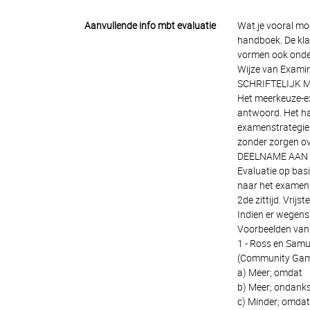
Aanvullende info mbt evaluatie
Wat je vooral moe
handboek. De kla
vormen ook onder
Wijze van Examin
SCHRIFTELIJK M
Het meerkeuze-ex
antwoord. Het ha
examenstrategie i
zonder zorgen ov
DEELNAME AAN 
Evaluatie op bas
naar het examen 
2de zittijd. Vrij
Indien er wegens
Voorbeelden van 
1 - Ross en Samu
(Community Game)" 
a) Meer; omdat
b) Meer; ondank
c) Minder; omdat