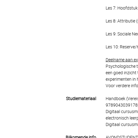
Les 7: Hoofdstuk 
Les 8: Attributie 
Les 9: Sociale N
Les 10: Reserve/
Deelname aan ex
Psychologische t
een goed inzicht
experimenten in 
Voor verdere info
Studiemateriaal
Handboek (Vereist
9789043039178,
Digitaal cursusm
electronisch lee
Digitaal cursusma
Bijkomende info
AVONDSTUDENTEN