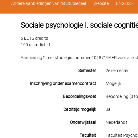
Andere aanbiedingen van dit Studiedeel
Website
ENGLISH
Sociale psychologie I: sociale cogniti
6 ECTS credits
150 u studietijd
Aanbieding 2 met studiegidsnummer 1018719AER voor alle stu
Semester
2e semester
Inschrijving onder examencontract
Mogelijk
Beoordelingsvoet
Beoordeling (0 to
2e zittijd mogelijk
Ja
Onderwijstaal
Nederlands
Faculteit
Faculteit Psych