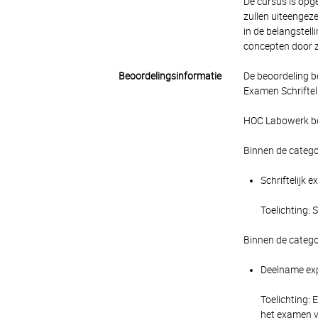
De cursus is opg
zullen uiteengez
in de belangstell
concepten door z
Beoordelingsinformatie
De beoordeling b
Examen Schrifteli
HOC Labowerk bep
Binnen de catego
Schriftelijk 
Toelichting: 
Binnen de catego
Deelname exp
Toelichting: 
het examen va