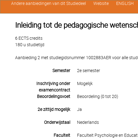
Andere aanbiedingen van dit Studiedeel
Website
ENGLISH
Inleiding tot de pedagogische wetens
6 ECTS credits
180 u studietijd
Aanbieding 2 met studiegidsnummer 1002883AER voor alle studen
Semester
2e semester
Inschrijving onder
Mogelijk
examencontract
Beoordelingsvoet
Beoordeling (0 tot 20)
2e zittijd mogelijk
Ja
Onderwijstaal
Nederlands
Faculteit
Faculteit Psychologie en Educ