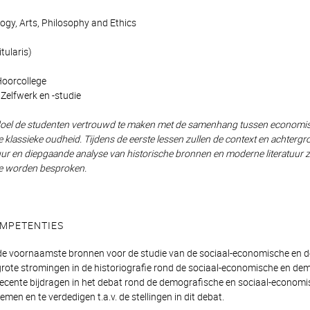
ogy, Arts, Philosophy and Ethics
tularis)
Hoorcollege
Zelfwerk en -studie
s doel de studenten vertrouwd te maken met de samenhang tussen economisc
e klassieke oudheid. Tijdens de eerste lessen zullen de context en achte
ur en diepgaande analyse van historische bronnen en moderne literatuur zu
e worden besproken.
MPETENTIES
de voornaamste bronnen voor de studie van de sociaal-economische en d
grote stromingen in de historiografie rond de sociaal-economische en de
recente bijdragen in het debat rond de demografische en sociaal-economi
emen en te verdedigen t.a.v. de stellingen in dit debat.