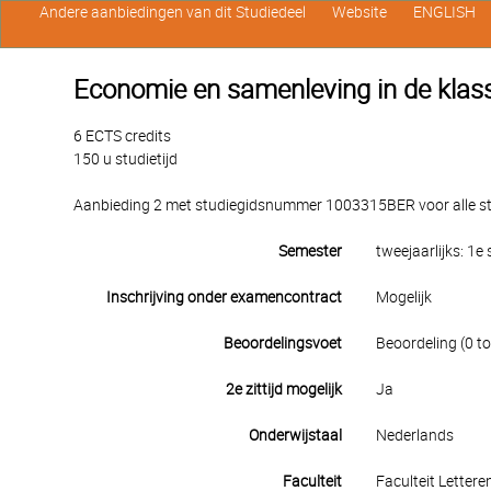
Andere aanbiedingen van dit Studiedeel
Website
ENGLISH
Economie en samenleving in de klas
6 ECTS credits
150 u studietijd
Aanbieding 2 met studiegidsnummer 1003315BER voor alle stu
Semester
tweejaarlijks: 1
Inschrijving onder examencontract
Mogelijk
Beoordelingsvoet
Beoordeling (0 to
2e zittijd mogelijk
Ja
Onderwijstaal
Nederlands
Faculteit
Faculteit Lettere