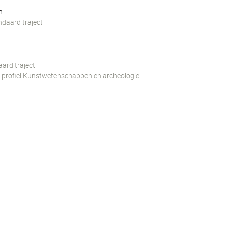
n:
ndaard traject
ard traject
l profiel Kunstwetenschappen en archeologie