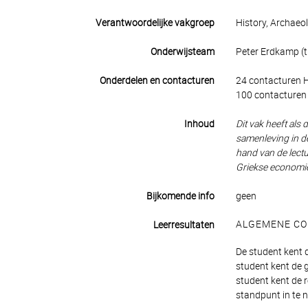
Verantwoordelijke vakgroep
History, Archaeol
Onderwijsteam
Peter Erdkamp (ti
Onderdelen en contacturen
24 contacturen 
100 contacturen 
Inhoud
Dit vak heeft al
samenleving in d
hand van de lectu
Griekse economi
Bijkomende info
geen
ALGEMENE CO
Leerresultaten
De student kent 
student kent de 
student kent de 
standpunt in te n