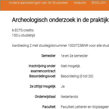
Andere aanbiedingen van dit Studiedeel
Website
ENGLISH
Archeologisch onderzoek in de praktijk
6 ECTS credits
150 u studietijd
Aanbieding 2 met studiegidsnummer 1003723BNR voor alle studen
Semester
1e en 2e semester
Inschrijving onder
Niet mogelijk
examencontract
Beoordelingsvoet
Beoordeling (0 tot 20)
2e zittijd mogelijk
Ja
Onderwijstaal
Nederlands
Faculteit
Faculteit Letteren en Wijsbegeer