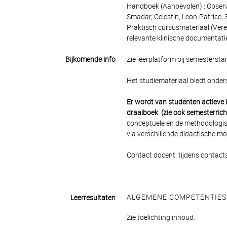
Handboek (Aanbevolen) : Observe
Smadar, Celestin, Leon-Patrice
Praktisch cursusmateriaal (Vere
relevante klinische documentati
Bijkomende info
Zie leerplatform bij semestersta
Het studiemateriaal biedt onderst
Er wordt van studenten actieve 
draaiboek (zie ook semesterricht
conceptuele en de methodologis
via verschillende didactische mod
Contact docent: tijdens contacts
ALGEMENE COMPETENTIES
Leerresultaten
Zie toelichting inhoud.