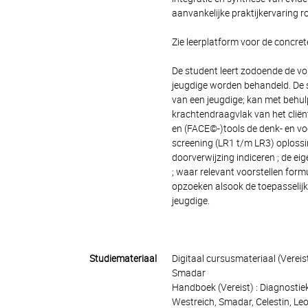
aanvankelijke praktijkervaring 
Zie leerplatform voor de concrete
De student leert zodoende de vol
jeugdige worden behandeld. De s
van een jeugdige; kan met behu
krachtendraagvlak van het cliën
en (FACE©-)tools de denk- en vo
screening (LR1 t/m LR3) oplossin
doorverwijzing indiceren ; de e
; waar relevant voorstellen form
opzoeken alsook de toepasselijk
jeugdige.
Studiemateriaal
Digitaal cursusmateriaal (Vereis
Smadar
Handboek (Vereist) : Diagnostiek
Westreich, Smadar, Celestin, L