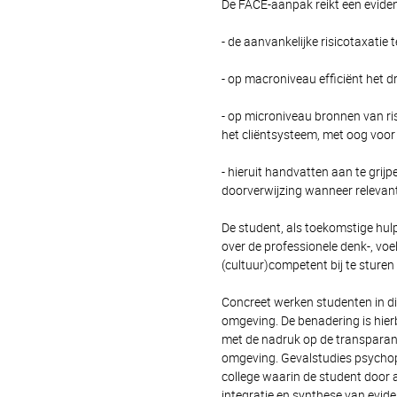
De FACE-aanpak reikt een evide
- de aanvankelijke risicotaxatie 
- op macroniveau efficiënt het d
- op microniveau bronnen van ri
het cliëntsysteem, met oog voor 
- hieruit handvatten aan te grij
doorverwijzing wanneer relevant
De student, als toekomstige hulp
over de professionele denk-, voe
(cultuur)competent bij te sturen 
Concreet werken studenten in dit
omgeving. De benadering is hier
met de nadruk op de transparan
omgeving. Gevalstudies psychopa
college waarin de student door a
integratie en synthese van evide