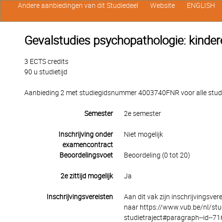
Andere aanbiedingen van dit Studiedeel
Website
ENGLISH
Gevalstudies psychopathologie: kinde
3 ECTS credits
90 u studietijd
Aanbieding 2 met studiegidsnummer 4003740FNR voor alle studen
Semester
2e semester
Inschrijving onder
Niet mogelijk
examencontract
Beoordelingsvoet
Beoordeling (0 tot 20)
2e zittijd mogelijk
Ja
Inschrijvingsvereisten
Aan dit vak zijn inschrijvingsver
naar https://www.vub.be/nl/stu
studietraject#paragraph--id--71