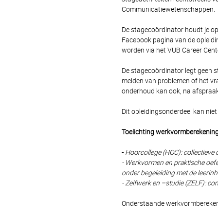
Communicatiewetenschappen.
De stagecoördinator houdt je o
Facebook pagina van de oplei
worden via het VUB Career Cente
De stagecoördinator legt geen s
melden van problemen of het vra
onderhoud kan ook, na afspraak
Dit opleidingsonderdeel kan nie
Toelichting werkvormberekenin
-
Hoorcollege (HOC): collectiev
- Werkvormen en praktische oefe
onder begeleiding met de leerin
- Zelfwerk en –studie (ZELF): con
Onderstaande werkvormberekenin