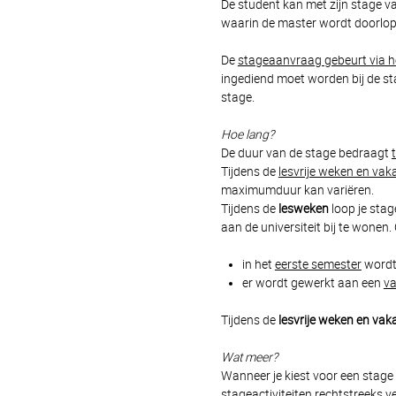
De student kan met zijn stage v
waarin de master wordt doorlope
De
stageaanvraag gebeurt via h
ingediend moet worden bij de st
stage.
Hoe lang?
De duur van de stage bedraagt
Tijdens de
lesvrije weken en vak
maximumduur kan variëren.
Tijdens de
lesweken
loop je sta
aan de universiteit bij te wonen
in het
eerste semester
wordt
er wordt gewerkt aan een
va
Tijdens de
lesvrije weken en vak
Wat meer?
Wanneer je kiest voor een stage
stageactiviteiten rechtstreeks 