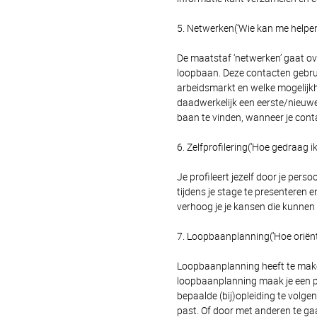
5. Netwerken(‘Wie kan me helpen
De maatstaf ‘netwerken’ gaat o
loopbaan. Deze contacten gebrui
arbeidsmarkt en welke mogelijkhe
daadwerkelijk een eerste/nieuwe
baan te vinden, wanneer je contac
6. Zelfprofilering(‘Hoe gedraag i
Je profileert jezelf door je pers
tijdens je stage te presenteren
verhoog je je kansen die kunnen b
7. Loopbaanplanning(‘Hoe oriënt
Loopbaanplanning heeft te make
loopbaanplanning maak je een p
bepaalde (bij)opleiding te volge
past. Of door met anderen te gaan