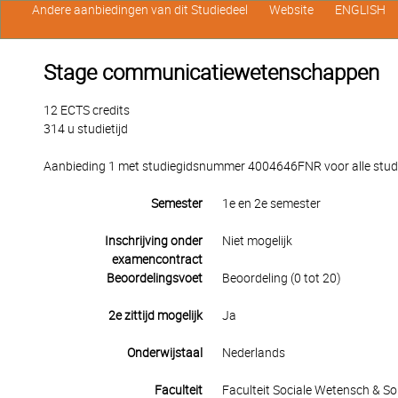
Andere aanbiedingen van dit Studiedeel
Website
ENGLISH
Stage communicatiewetenschappen
12 ECTS credits
314 u studietijd
Aanbieding 1 met studiegidsnummer 4004646FNR voor alle studen
Semester
1e en 2e semester
Inschrijving onder
Niet mogelijk
examencontract
Beoordelingsvoet
Beoordeling (0 tot 20)
2e zittijd mogelijk
Ja
Onderwijstaal
Nederlands
Faculteit
Faculteit Sociale Wetensch & S