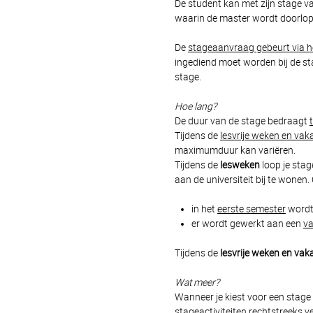
De student kan met zijn stage v
waarin de master wordt doorlope
De
stageaanvraag gebeurt via h
ingediend moet worden bij de st
stage.
Hoe lang?
De duur van de stage bedraagt
Tijdens de
lesvrije weken en vak
maximumduur kan variëren.
Tijdens de
lesweken
loop je sta
aan de universiteit bij te wonen
in het
eerste semester
wordt
er wordt gewerkt aan een
va
Tijdens de
lesvrije weken en vak
Wat meer?
Wanneer je kiest voor een stage
stageactiviteiten rechtstreeks 