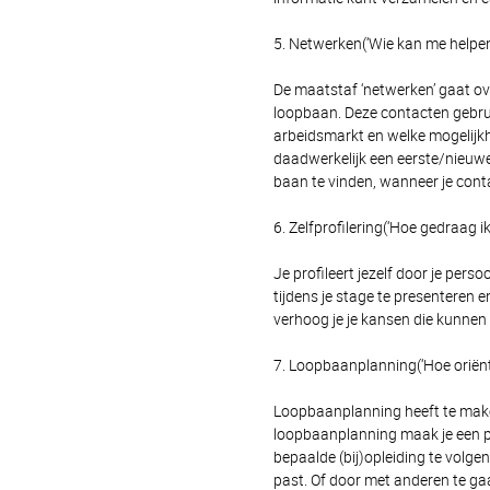
5. Netwerken(‘Wie kan me helpen
De maatstaf ‘netwerken’ gaat o
loopbaan. Deze contacten gebrui
arbeidsmarkt en welke mogelijkhe
daadwerkelijk een eerste/nieuwe
baan te vinden, wanneer je contac
6. Zelfprofilering(‘Hoe gedraag i
Je profileert jezelf door je pers
tijdens je stage te presenteren
verhoog je je kansen die kunnen b
7. Loopbaanplanning(‘Hoe oriënt
Loopbaanplanning heeft te make
loopbaanplanning maak je een p
bepaalde (bij)opleiding te volge
past. Of door met anderen te gaan