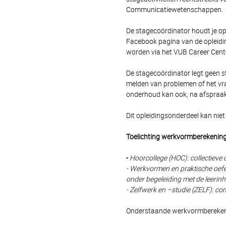
Communicatiewetenschappen.
De stagecoördinator houdt je o
Facebook pagina van de oplei
worden via het VUB Career Cente
De stagecoördinator legt geen s
melden van problemen of het vra
onderhoud kan ook, na afspraak
Dit opleidingsonderdeel kan nie
Toelichting werkvormberekenin
-
Hoorcollege (HOC): collectiev
- Werkvormen en praktische oefe
onder begeleiding met de leerin
- Zelfwerk en –studie (ZELF): con
Onderstaande werkvormberekenin