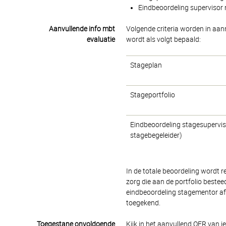
Eindbeoordeling supervisor m
Aanvullende info mbt
Volgende criteria worden in aanm
evaluatie
wordt als volgt bepaald:
Stageplan
Stageportfolio
Eindbeoordeling stagesupervis
stagebegeleider)
In de totale beoordeling wordt 
zorg die aan de portfolio bestee
eindbeoordeling stagementor afz
toegekend.
Toegestane onvoldoende
Kijk in het aanvullend OER van j