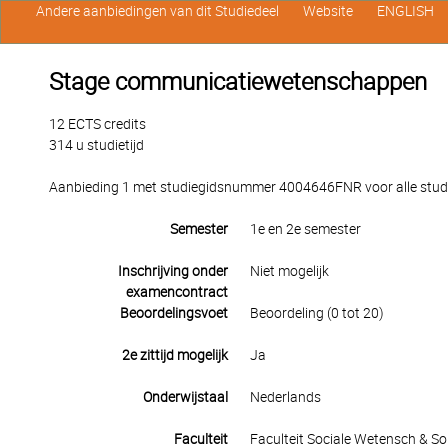
Andere aanbiedingen van dit Studiedeel
Website
ENGLISH
Stage communicatiewetenschappen
12 ECTS credits
314 u studietijd
Aanbieding 1 met studiegidsnummer 4004646FNR voor alle studen
Semester
1e en 2e semester
Inschrijving onder
Niet mogelijk
examencontract
Beoordelingsvoet
Beoordeling (0 tot 20)
2e zittijd mogelijk
Ja
Onderwijstaal
Nederlands
Faculteit
Faculteit Sociale Wetensch & S