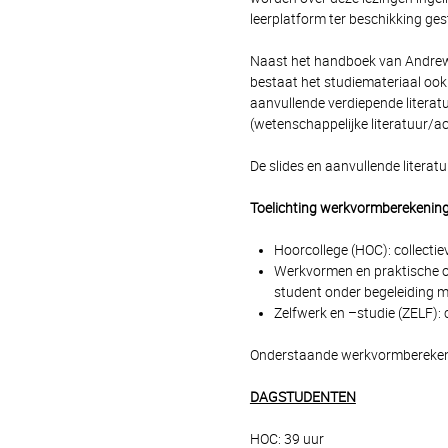
leerplatform ter beschikking ges
Naast het handboek van Andrew 
bestaat het studiemateriaal ook 
aanvullende verdiepende literat
(wetenschappelijke literatuur/act
De slides en aanvullende literat
Toelichting werkvormberekenin
Hoorcollege (HOC): collect
Werkvormen en praktische o
student onder begeleiding m
Zelfwerk en –studie (ZELF): 
Onderstaande werkvormberekenin
DAGSTUDENTEN
HOC: 39 uur