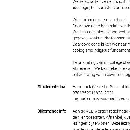
We verschaffen verder inzicht in 
‘ideologie’, het karakter van id
We starten de cursus met een inl
Daaropvolgend bespreken we drie 
We besteden hierbij aandacht aa
gegeven, zoals Burke (conservati
Daaropvolgend kijken we naar mi
ecologisme, religieus fundament
Ter afsluiting van dit college st
afstevenen. We bespreken de kw
ontwikkeling van nieuwe ideolog
Studiemateriaal
Handboek (Vereist) : Political 
9781352011838, 2021
Digitaal cursusmateriaal (Vereist
Bijkomende info
Aan de VUB worden regelmatig ex
denken toelichten. Afhankelijk
lezingen bij te wonen. Deze lezi
worden over deze lezingen ingel