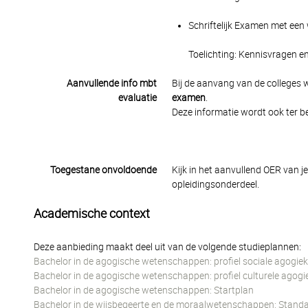
Schriftelijk Examen met een 
Toelichting: Kennisvragen en
Aanvullende info mbt
Bij de aanvang van de colleges 
evaluatie
examen
.
Deze informatie wordt ook ter b
Toegestane onvoldoende
Kijk in het aanvullend OER van j
opleidingsonderdeel.
Academische context
Deze aanbieding maakt deel uit van de volgende studieplannen:
Bachelor in de agogische wetenschappen: profiel sociale agogiek
Bachelor in de agogische wetenschappen: profiel culturele agogi
Bachelor in de agogische wetenschappen: Startplan
Bachelor in de wijsbegeerte en de moraalwetenschappen: Standa