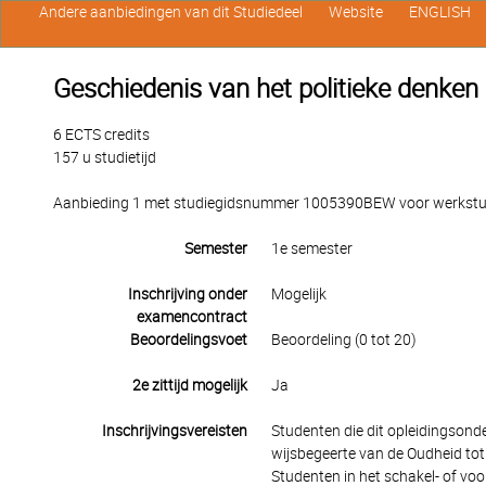
Andere aanbiedingen van dit Studiedeel
Website
ENGLISH
Geschiedenis van het politieke denken
6 ECTS credits
157 u studietijd
Aanbieding 1 met studiegidsnummer 1005390BEW voor werkstude
Semester
1e semester
Inschrijving onder
Mogelijk
examencontract
Beoordelingsvoet
Beoordeling (0 tot 20)
2e zittijd mogelijk
Ja
Inschrijvingsvereisten
Studenten die dit opleidingsond
wijsbegeerte van de Oudheid tot
Studenten in het schakel- of v