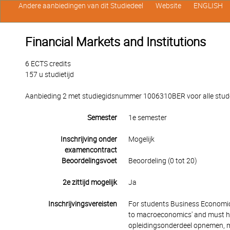
Andere aanbiedingen van dit Studiedeel
Website
ENGLISH
Financial Markets and Institutions
6 ECTS credits
157 u studietijd
Aanbieding 2 met studiegidsnummer 1006310BER voor alle studen
Semester
1e semester
Inschrijving onder
Mogelijk
examencontract
Beoordelingsvoet
Beoordeling (0 tot 20)
2e zittijd mogelijk
Ja
Inschrijvingsvereisten
For students Business Economics
to macroeconomics' and must hav
opleidingsonderdeel opnemen, mo