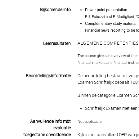
Bijkomende info
Power point presentation.
F.J. Fabozzi and F. Modigliani, "C
Complementary study material:
Financial news reporting to b
e f
ALGEMENE COMPETENTIES
Leerresultaten
The course gives an overview of the na
financial markets and financial instr
Beoordelingsinformatie
De beoordeling bestaat uit volg
Examen Schriftelijk bepaalt 100%
Binnen de categorie Examen Schr
Schriftelijk Examen met een 
Aanvullende info mbt
Not applicable.
evaluatie
Toegestane onvoldoende
Kijk in het aanvullend OER van j