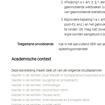
Afwijking t.o.v. art. 3, § 1,
geannoteerde wetboeken (v.
van geannoteerde wetteksten
Bijzondere bepaling t.a.v. ar
post-it’s, enz.) en het gebr
te vinden. Dit mag niet zov
wijze worden aangeduid (v.b
Toegestane onvoldoende
Kijk in het aanvullend OER van j
opleidingsonderdeel.
Academische context
Deze aanbieding maakt deel uit van de volgende studieplannen:
Master in de rechten: Dual Master in Comparative Corporate and
Master in de rechten: burgerlijk en procesrecht
Master in de rechten: criminologie
Master in de rechten: economisch recht
Master in de rechten: fiscaal recht
Master in de rechten: internationaal en Europees recht
Master in de rechten: publiek recht