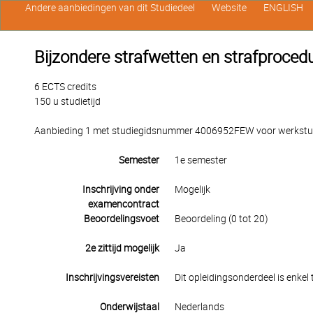
Andere aanbiedingen van dit Studiedeel
Website
ENGLISH
Bijzondere strafwetten en strafproced
6 ECTS credits
150 u studietijd
Aanbieding 1 met studiegidsnummer 4006952FEW voor werkstuden
Semester
1e semester
Inschrijving onder
Mogelijk
examencontract
Beoordelingsvoet
Beoordeling (0 tot 20)
2e zittijd mogelijk
Ja
Inschrijvingsvereisten
Dit opleidingsonderdeel is enkel
Onderwijstaal
Nederlands