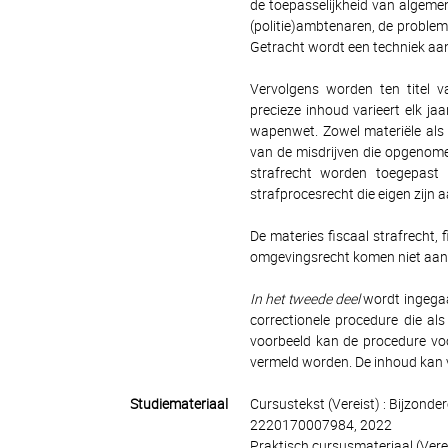
de toepasselijkheid van algeme
(politie)ambtenaren, de problem
Getracht wordt een techniek aan
Vervolgens worden ten titel v
precieze inhoud varieert elk j
wapenwet. Zowel materiële als
van de misdrijven die opgenome
strafrecht worden toegepast
strafprocesrecht die eigen zijn 
De materies fiscaal strafrecht,
omgevingsrecht komen niet aan b
In het tweede deel
wordt ingegaan
correctionele procedure die a
voorbeeld kan de procedure vo
vermeld worden. De inhoud kan 
Studiemateriaal
Cursustekst (Vereist) : Bijzonder
2220170007984, 2022
Praktisch cursusmateriaal (Verei