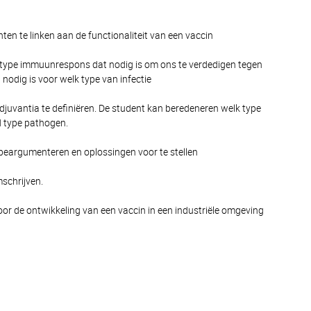
en te linken aan de functionaliteit van een vaccin
 het type immuunrespons dat nodig is om ons te verdedigen tegen
odig is voor welk type van infectie
juvantia te definiëren. De student kan beredeneren welk type
d type pathogen.
 beargumenteren en oplossingen voor te stellen
mschrijven.
or de ontwikkeling van een vaccin in een industriële omgeving