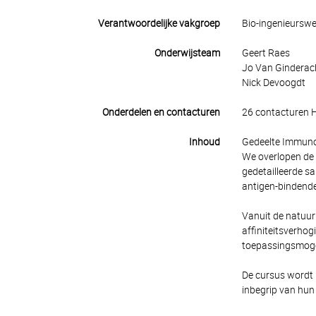
Verantwoordelijke vakgroep
Bio-ingenieursw
Onderwijsteam
Geert Raes
Jo Van Ginderacht
Nick Devoogdt
Onderdelen en contacturen
26 contacturen 
Inhoud
Gedeelte Immuno
We overlopen de 
gedetailleerde s
antigen-bindende
Vanuit de natuur
affiniteitsverhog
toepassingsmogel
De cursus wordt 
inbegrip van hun