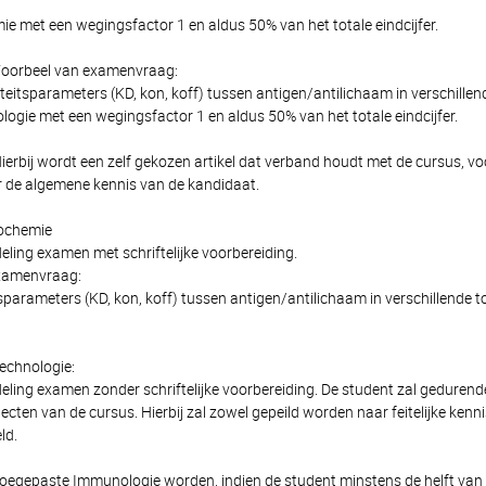
 met een wegingsfactor 1 en aldus 50% van het totale eindcijfer.
 Voorbeel van examenvraag:
iteitsparameters (KD, kon, koff) tussen antigen/antilichaam in verschille
ogie met een wegingsfactor 1 en aldus 50% van het totale eindcijfer.
Hierbij wordt een zelf gekozen artikel dat verband houdt met de cursus, v
ar de algemene kennis van de kandidaat.
ochemie
ing examen met schriftelijke voorbereiding.
xamenvraag:
tsparameters (KD, kon, koff) tussen antigen/antilichaam in verschillende
echnologie:
ing examen zonder schriftelijke voorbereiding. De student zal geduren
ecten van de cursus. Hierbij zal zowel gepeild worden naar feitelijke kenn
ld.
 Toegepaste Immunologie worden, indien de student minstens de helft van