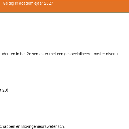
Geldig in academiejaar 2627
denten in het 2e semester met een gespecialiseerd master niveau.
t 20)
schappen en Bio-ingenieurswetensch.