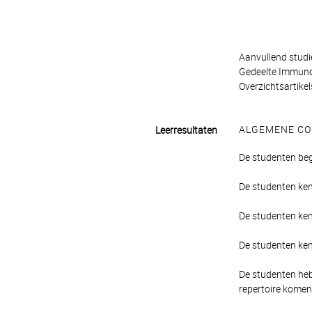
Aanvullend studi
Gedeelte Immun
Overzichtsartikels
ALGEMENE CO
Leerresultaten
De studenten be
De studenten ken
De studenten ke
De studenten kenn
De studenten heb
repertoire kome