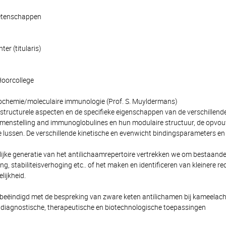
etenschappen
er (titularis)
Hoorcollege
chemie/moleculaire immunologie (Prof. S. Muyldermans)
structurele aspecten en de specifieke eigenschappen van de verschillend
amenstelling and immunoglobulines en hun modulaire structuur, de opvou
 lussen. De verschillende kinetische en evenwicht bindingsparameters en
lijke generatie van het antilichaamrepertoire vertrekken we om bestaande
ing, stabiliteisverhoging etc.. of het maken en identificeren van kleine
ijkheid.
beëindigd met de bespreking van zware keten antilichamen bij kameelach
 diagnostische, therapeutische en biotechnologische toepassingen