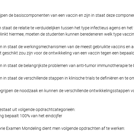
ijpen de basiscomponenten van een vaccin en zijn in staat deze component
in staat de relatie te verduidelijken tussen het type infectieus agens en
linkt hiermee, moeten de studenten kunnen beredeneren welk type vaccin n
ijn in staat de werkingsmechanismen van de meest gebruikte vaccins en ad
t geschikt zou zijn voor de ontwikkeling van een vaccin tegen een bepaal
ijn in staat de belangrijkste problemen van anti-tumor immunotherapie te
n in staat de verschillende stappen in klinische trials te definiëren en te o
egrijpen de noodzaak en kunnen de verschillende ontwikkelingsstappen vo
estaat uit volgende opdrachtcategorieën:
 bepaalt 100% van het eindcijfer
rie Examen Mondeling dient men volgende opdrachten af te werken: