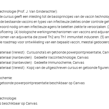
echnologie (Prof. J. Van Ginderachter):
 de cursus geeft een inleiding tot de basisprincipes van de vaccin techn
 de bestaande vaccins en types van infectieuze ziektes onder controle geh
ord nodig om een infectieuze agens te beletten ziekte te veroorzaken. (2)
ssificering. (4) biologische werkingsmechanismen van vaccins and adjuvan
men van adjuvantia die zowel Th2 ans Th1 immuniteit induceren. (5) an
 de roadmap voor ontwikkeling van een bepaald vaccin, meestal gedoceerd 
ateriaal (Vereist) : Cursusnota's en getoonde powerpointpresentatie, Ca
ateriaal (Aanbevolen) : Gedeelte Vaccintechnologie, Canvas
ateriaal (Aanbevolen) : Gedeelte Immunochemie, Canvas
teriaal (Vereist) : Kopij van de uitgeschreven cursus en getoonde figure
ochemie:
 getoonde powerpointpresentatie beschikbaar op Canvas
echnologie:
s beschikbaar op Canvas.