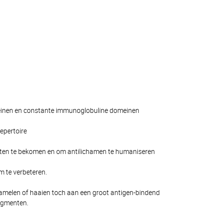
meinen en constante immunoglobuline domeinen
epertoire
nten te bekomen en om antilichamen te humaniseren
m te verbeteren.
amelen of haaien toch aan een groot antigen-bindend
agmenten.