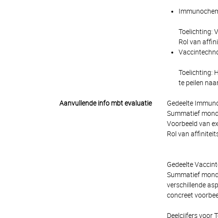
Immunochemie
Toelichting:
Rol van affin
Vaccintechnol
Toelichting: 
te peilen na
Aanvullende info mbt evaluatie
Gedeelte Immun
Summatief mondel
Voorbeeld van e
Rol van affinitei
Gedeelte Vaccint
Summatief mondel
verschillende asp
concreet voorbee
Deelcijfers voor