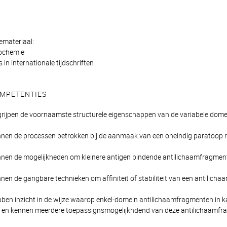
emateriaal:
ochemie
 in internationale tijdschriften
MPETENTIES
grijpen de voornaamste structurele eigenschappen van de variabele do
nen de processen betrokken bij de aanmaak van een oneindig paratoop r
nnen de mogelijkheden om kleinere antigen bindende antilichaamfragme
en de gangbare technieken om affiniteit of stabiliteit van een antilichaa
ben inzicht in de wijze waarop enkel-domein antilichaamfragmenten in k
n en kennen meerdere toepassignsmogelijkhdend van deze antilichaamfr