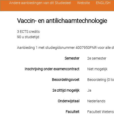
Andere aanbiedingen van dit Studiedeel
Website
ENGLISH
Vaccin- en antilichaamtechnologie
3 ECTS credits
90 u studietijd
Aanbieding 1 met studiegidsnummer 4007950FNR voor alle stu
Semester
2e semester
Inschrijving onder examencontract
Niet mogelijk
Beoordelingsvoet
Beoordeling (0 to
2e zittijd mogelijk
Ja
Onderwijstaal
Nederlands
Faculteit
Faculteit Weten