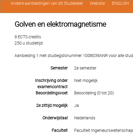
Andere aanbiedingen van dit Studiedeel
Website
ENGLISH
Golven en elektromagnetisme
9 ECTS credits
250 u studietijd
Aanbieding 1 met studiegidsnummer 1008039ANR voor alle studen
Semester
2e semester
Inschrijving onder
Niet mogelijk
examencontract
Beoordelingsvoet
Beoordeling (0 tot 20)
2e zittijd mogelijk
Ja
Onderwijstaal
Nederlands
Faculteit
Faculteit Ingenieurswetenscha