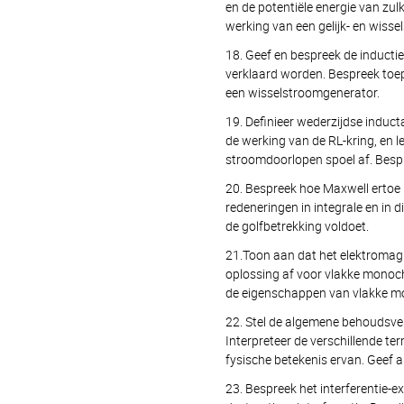
en de potentiële energie van zu
werking van een gelijk- en wisse
18. Geef en bespreek de inducti
verklaard worden. Bespreek toep
een wissel­stroom­generator.
19. Definieer wederzijdse induct
de werking van de RL-kring, en l
stroomdoorlopen spoel af. Bespr
20. Bespreek hoe Maxwell ertoe
redeneringen in integrale en in 
de golf­betrekking voldoet.
21.Toon aan dat het elektromagn
oplossing af voor vlakke mono­ch
de eigenschappen van vlakke m
22. Stel de algemene behoudsver
Interpreteer de verschillende te
fysische betekenis ervan. Geef
23. Bespreek het interferentie-