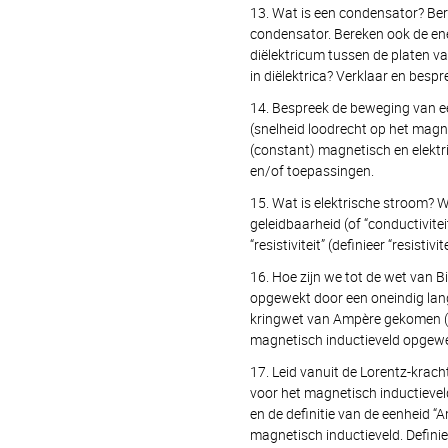
13. Wat is een condensator? Bere
condensator. Bereken ook de ene
diëlektricum tussen de platen v
in diëlektrica? Verklaar en bespr
14. Bespreek de beweging van ee
(snelheid loodrecht op het magne
(constant) magnetisch en elektri
en/of toepassingen.
15. Wat is elektrische stroom?
geleidbaarheid (of “conductivite
“resistiviteit” (definieer “resistiv
16. Hoe zijn we tot de wet van 
opgewekt door een oneindig lang
kringwet van Ampère gekomen (l
magnetisch inductieveld opgewe
17. Leid vanuit de Lorentz-krac
voor het magnetisch inductieve
en de definitie van de eenheid 
magnetisch inductieveld. Defin