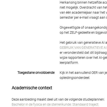
Herkansing binnen hetzelfde a
niet mogelijk. Overdracht van 
van één academiejaar naar het v
semester per e-mail vraagt aan d
Ongewettigde of onaangekondigde
op het ZELF-gedeelte en bijgevol
Het gebruik van generatieve AI 
GEBRUIK VAN GENERATIEVE AI
er verondersteld dat dit bijdraa
wijze rapporteren over het AI-g
leerplatform.
Toegestane onvoldoende
Kijk in het aanvullend OER van j
opleidingsonderdeel.
Academische context
Deze aanbieding maakt deel uit van de volgende studieplannen:
Bachelor in de fysica en de sterrenkunde: Standaard traject