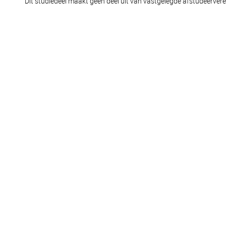
Dit studiedeel maakt geen deel uit van vastgelegde afstudeerverei