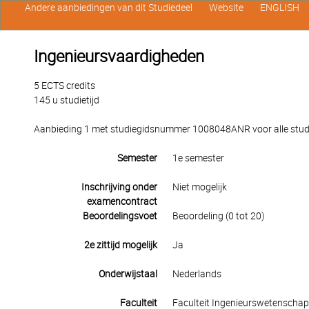
Andere aanbiedingen van dit Studiedeel
Website
ENGLISH
Ingenieursvaardigheden
5 ECTS credits
145 u studietijd
Aanbieding 1 met studiegidsnummer 1008048ANR voor alle studen
Semester
1e semester
Inschrijving onder
Niet mogelijk
examencontract
Beoordelingsvoet
Beoordeling (0 tot 20)
2e zittijd mogelijk
Ja
Onderwijstaal
Nederlands
Faculteit
Faculteit Ingenieurswetenscha