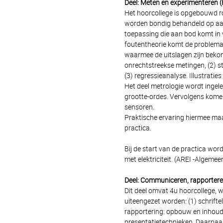
Deel: Meten en experimenteren (
Het hoorcollege is opgebouwd ro
worden bondig behandeld op aan
toepassing die aan bod komt in 
foutentheorie komt de problema
waarmee de uitslagen zijn bekome
onrechtstreekse metingen, (2) s
(3) regressieanalyse. Illustratie
Het deel metrologie wordt ingel
grootte-ordes. Vervolgens kome
sensoren.
Praktische ervaring hiermee maa
practica.
Bij de start van de practica wor
met elektriciteit. (AREI -Algemee
Deel: Communiceren, rapportere
Dit deel omvat 4u hoorcollege, w
uiteengezet worden: (1) schrift
rapportering: opbouw en inhoud 
presentatietechnieken. Daarnaas