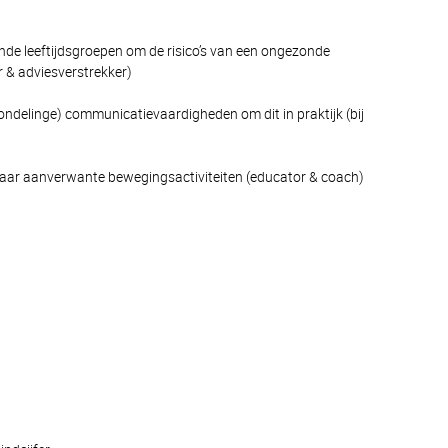
ende leeftijdsgroepen om de risico’s van een ongezonde
 & adviesverstrekker)
mondelinge) communicatievaardigheden om dit in praktijk (bij
naar aanverwante bewegingsactiviteiten (educator & coach)