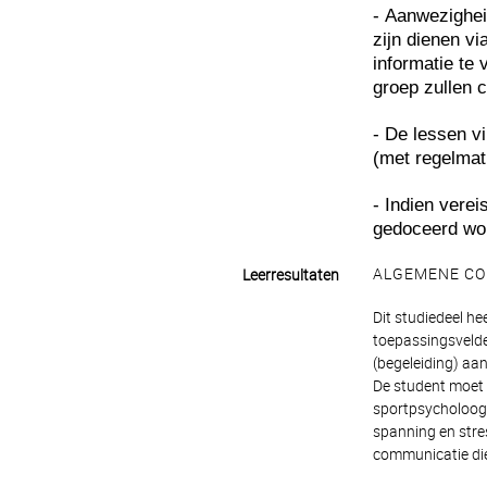
-
Aanwezigheid
zijn dienen vi
informatie te
groep zullen 
- De lessen v
(met regelmat
- Indien verei
gedoceerd wo
ALGEMENE CO
Leerresultaten
Dit studiedeel he
toepassingsvelde
(begeleiding) aa
De student moet n
sportpsycholoog 
spanning en stre
communicatie die