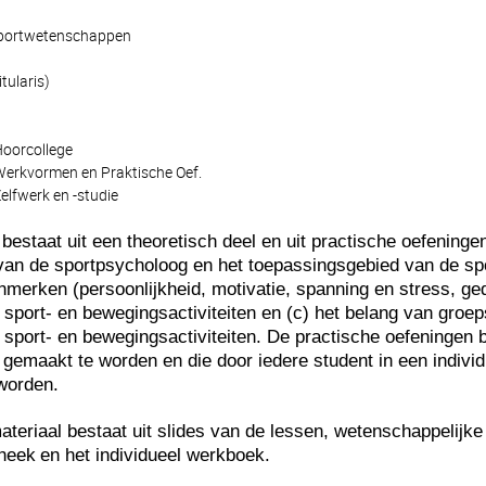
Sportwetenschappen
tularis)
Hoorcollege
Werkvormen en Praktische Oef.
elfwerk en -studie
 bestaat uit een theoretisch deel en uit practische oefeningen
van de sportpsycholoog en het toepassingsgebied van de spo
enmerken (persoonlijkheid, motivatie, spanning en stress
, ge
sport- en bewegingsactiviteiten en (c) het belang van gro
sport- en bewegingsactiviteiten. De practische oefeningen 
 gemaakt te worden en die door iedere student in een indi
 worden.
ateriaal bestaat uit slides van de lessen, wetenschappelijk
theek
en
het
individueel werkboek.