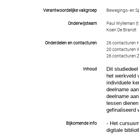
Verantwoordelijke vakgroep
Bewegings- en 
Onderwijsteam
Paul Wylleman (ti
Koen De Brandt
Onderdelen en contacturen
26 contacturen 
20 contacturen 
26 contacturen Z
Dit studiedeel
Inhoud
het werkveld 
individuele k
deelname aan 
deelname aan 
lessen dienen
gefinaliseerd
- Het cursusm
Bijkomende info
digitale biblio