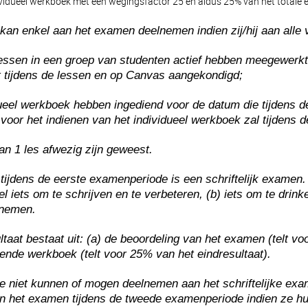
vidueel werkboek met een wegingsfactor 25 en aldus 25% van het totale ei
 kan enkel aan het examen deelnemen indien zij/hij aan alle
 lessen in een groep van studenten actief hebben meegewerk
 tijdens de lessen en op Canvas aangekondigd;
dueel werkboek hebben ingediend voor de datum die tijdens 
voor het indienen van het individueel werkboek zal tijdens
an 1 les afwezig zijn geweest.
tijdens de eerste examenperiode is een schriftelijk examen
el iets om te schrijven en te verbeteren, (b) iets om te drink
enemen.
ltaat bestaat uit: (a) de beoordeling van het examen (telt v
iende werkboek (telt voor 25% van het eindresultaat).
ie niet kunnen of mogen deelnemen aan het schriftelijke ex
 het examen tijdens de tweede examenperiode indien ze hu