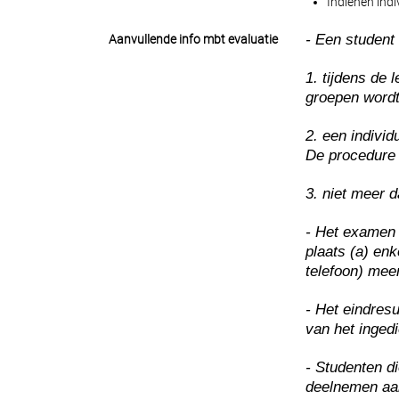
Indienen indi
- Een student
Aanvullende info mbt evaluatie
1. tijdens de
groepen wordt
2. een indivi
De procedure 
3. niet meer d
- Het examen 
plaats (a) enk
telefoon) me
- Het eindresu
van het inged
- Studenten d
deelnemen aan