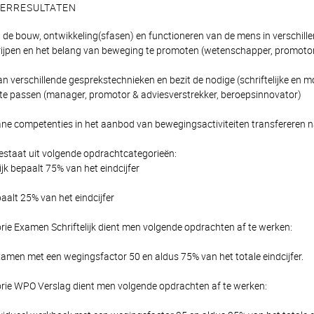
EERRESULTATEN
in de bouw, ontwikkeling(sfasen) en functioneren van de mens in verschill
egrijpen en het belang van beweging te promoten (wetenschapper, promotor
an verschillende gesprekstechnieken en bezit de nodige (schriftelijke en 
te passen (manager, promotor & adviesverstrekker, beroepsinnovator)
ne competenties in het aanbod van bewegingsactiviteiten transfereren 
estaat uit volgende opdrachtcategorieën:
jk bepaalt 75% van het eindcijfer
alt 25% van het eindcijfer
rie Examen Schriftelijk dient men volgende opdrachten af te werken:
Examen met een wegingsfactor 50 en aldus 75% van het totale eindcijfer.
rie WPO Verslag dient men volgende opdrachten af te werken: