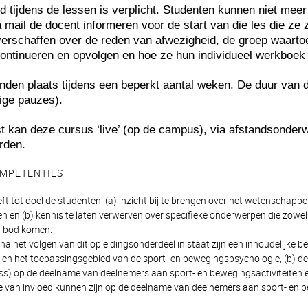
 tijdens de lessen is verplicht. Studenten kunnen niet meer
a mail de docent informeren voor de start van die les die ze
 verschaffen over de reden van afwezigheid, de groep waartoe
continueren en opvolgen en hoe ze hun individueel werkboek 
inden plaats tijdens een beperkt aantal weken. De duur van d
ige pauzes).
st kan deze cursus ‘live’ (op de campus), via afstandsonderw
rden.
MPETENTIES
eft tot doel de studenten: (a) inzicht bij te brengen over het wetenschap
n en (b) kennis te laten verwerven over specifieke onderwerpen die zowel
n bod komen.
a het volgen van dit opleidingsonderdeel in staat zijn een inhoudelijke be
en het toepassingsgebied van de sport- en bewegingspsychologie, (b) de r
ss) op de deelname van deelnemers aan sport- en bewegingsactiviteiten e
 van invloed kunnen zijn op de deelname van deelnemers aan sport- en b