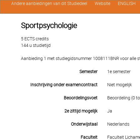
Andere aanbiedingen van dit Studiedeel
Website
ENGLISH
Sportpsychologie
5 ECTS credits
144 u studietijd
Aanbieding 1 met studiegidsnummer 1008111BNR voor alle stu
Semester
1e semester
Inschrijving onder examencontract
Niet mogelijk
Beoordelingsvoet
Beoordeling (0 to
2e zittijd mogelijk
Ja
Onderwijstaal
Nederlands
Faculteit
Faculteit Licham