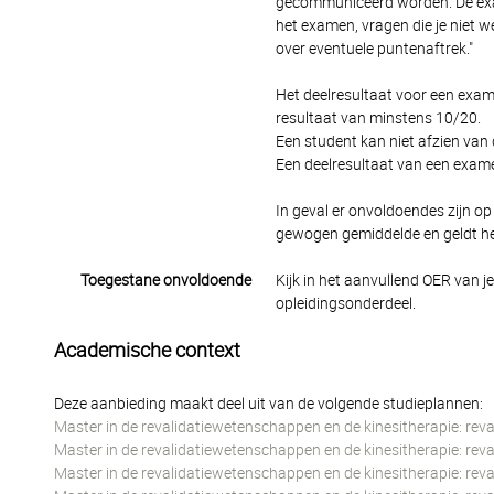
gecommuniceerd worden. De exam
het examen, vragen die je niet w
over eventuele puntenaftrek."
Het deelresultaat voor een exam
resultaat van minstens 10/20.
Een student kan niet afzien van
Een deelresultaat van een exam
In geval er onvoldoendes zijn op
gewogen gemiddelde en geldt het
Toegestane onvoldoende
Kijk in het aanvullend OER van j
opleidingsonderdeel.
Academische context
Deze aanbieding maakt deel uit van de volgende studieplannen:
Master in de revalidatiewetenschappen en de kinesitherapie: rev
Master in de revalidatiewetenschappen en de kinesitherapie: rev
Master in de revalidatiewetenschappen en de kinesitherapie: re