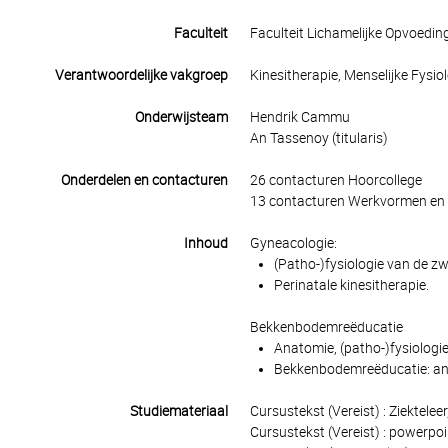
Faculteit
Faculteit Lichamelijke Opvoedin
Verantwoordelijke vakgroep
Kinesitherapie, Menselijke Fysi
Onderwijsteam
Hendrik Cammu
An Tassenoy (titularis)
Onderdelen en contacturen
26 contacturen Hoorcollege
13 contacturen Werkvormen en 
Inhoud
Gyneacologie:
(Patho-)fysiologie van de z
Perinatale kinesitherapie.
Bekkenbodemreëducatie
Anatomie, (patho-)fysiolog
Bekkenbodemreëducatie: an
Studiemateriaal
Cursustekst (Vereist) : Ziektele
Cursustekst (Vereist) : powerpoi