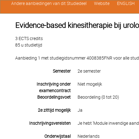
Andere aanbiedingen van dit Studiedeel
Website
ENGLISH
Evidence-based kinesitherapie bij uro
3 ECTS credits
85 u studietijd
Aanbieding 1 met studiegidsnummer 4008385FNR voor alle studen
Semester
2e semester
Inschrijving onder
Niet mogelijk
examencontract
Beoordelingsvoet
Beoordeling (0 tot 20)
2e zittijd mogelijk
Ja
Inschrijvingsvereisten
Je hebt ‘Module inwendige aando
Onderwijstaal
Nederlands