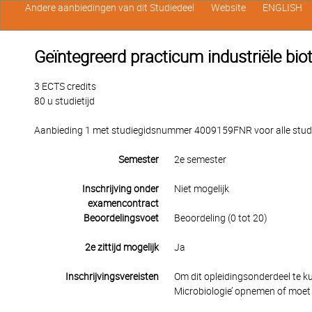
Andere aanbiedingen van dit Studiedeel
Website
ENGLISH
Geïntegreerd practicum industriële bio
3 ECTS credits
80 u studietijd
Aanbieding 1 met studiegidsnummer 4009159FNR voor alle studen
Semester
2e semester
Inschrijving onder
Niet mogelijk
examencontract
Beoordelingsvoet
Beoordeling (0 tot 20)
2e zittijd mogelijk
Ja
Inschrijvingsvereisten
Om dit opleidingsonderdeel te ku
Microbiologie’ opnemen of moet je