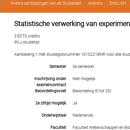
Andere aanbiedingen van dit Studiedeel
Website
ENGLISH
Statistische verwerking van experime
3 ECTS credits
90 u studietijd
Aanbieding 1 met studiegidsnummer 1010221BNR voor alle studen
Semester
2e semester
Inschrijving onder
Niet mogelijk
examencontract
Beoordelingsvoet
Beoordeling (0 tot 20)
2e zittijd mogelijk
Ja
Onderwijstaal
Nederlands
Faculteit
Faculteit Wetenschappen en Bio