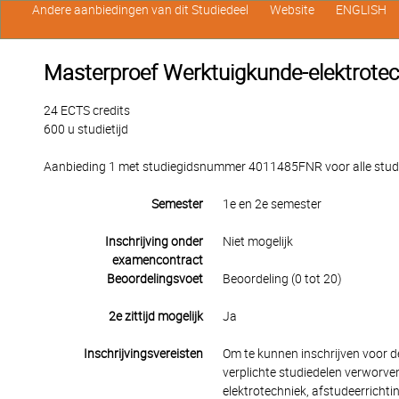
Andere aanbiedingen van dit Studiedeel
Website
ENGLISH
Masterproef Werktuigkunde-elektrotec
24 ECTS credits
600 u studietijd
Aanbieding 1 met studiegidsnummer 4011485FNR voor alle studen
Semester
1e en 2e semester
Inschrijving onder
Niet mogelijk
examencontract
Beoordelingsvoet
Beoordeling (0 tot 20)
2e zittijd mogelijk
Ja
Inschrijvingsvereisten
Om te kunnen inschrijven voor
verplichte studiedelen verworv
elektrotechniek, afstudeerricht