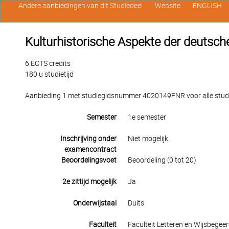
Andere aanbiedingen van dit Studiedeel
Website
ENGLISH
Kulturhistorische Aspekte der deutsche
6 ECTS credits
180 u studietijd
Aanbieding 1 met studiegidsnummer 4020149FNR voor alle studen
Semester
1e semester
Inschrijving onder
Niet mogelijk
examencontract
Beoordelingsvoet
Beoordeling (0 tot 20)
2e zittijd mogelijk
Ja
Onderwijstaal
Duits
Faculteit
Faculteit Letteren en Wijsbegeer