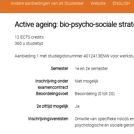
Andere aanbiedingen van dit Studiedeel
Website
ENGLISH
Active ageing: bio-psycho-sociale stra
12 ECTS credits
360 u studietijd
Aanbieding 1 met studiegidsnummer 4012413ENW voor werkstude
Semester
1e en 2e semester
Inschrijving onder
Niet mogelijk
examencontract
Beoordelingsvoet
Beoordeling (0 tot 20)
2e zittijd mogelijk
Ja
Inschrijvingsvereisten
Omwille van specifieke risico’s e
psychologische en sociale geron