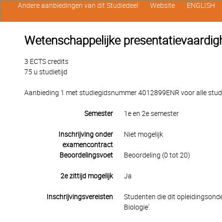
Andere aanbiedingen van dit Studiedeel
Website
ENGLISH
Wetenschappelijke presentatievaardi
3 ECTS credits
75 u studietijd
Aanbieding 1 met studiegidsnummer 4012899ENR voor alle studen
Semester
1e en 2e semester
Inschrijving onder
Niet mogelijk
examencontract
Beoordelingsvoet
Beoordeling (0 tot 20)
2e zittijd mogelijk
Ja
Inschrijvingsvereisten
Studenten die dit opleidingsond
Biologie'.