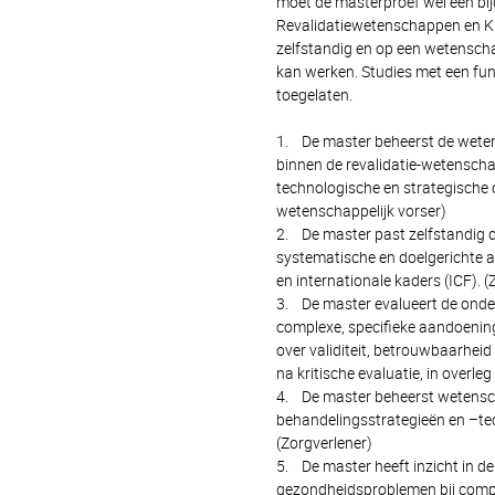
moet de masterproef wel een bij
Revalidatiewetenschappen en Kin
zelfstandig en op een wetenschap
kan werken. Studies met een fund
toegelaten.
1. De master beheerst de weten
binnen de revalidatie-wetenscha
technologische en strategische o
wetenschappelijk vorser)
2. De master past zelfstandig 
systematische en doelgerichte a
en internationale kaders (ICF). (
3. De master evalueert de onde
complexe, specifieke aandoening
over validiteit, betrouwbaarheid 
na kritische evaluatie, in overleg
4. De master beheerst wetensch
behandelingsstrategieën en –te
(Zorgverlener)
5. De master heeft inzicht in d
gezondheidsproblemen bij comp