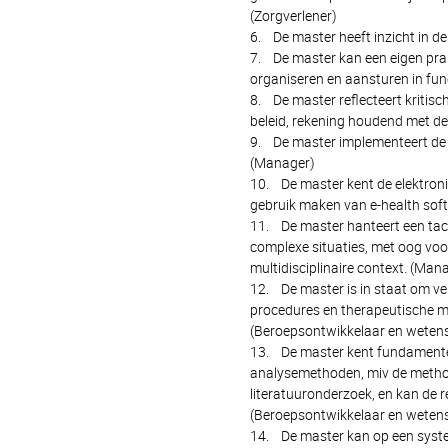
(Zorgverlener)
6. De master heeft inzicht in d
7. De master kan een eigen prak
organiseren en aansturen in func
8. De master reflecteert kritisc
beleid, rekening houdend met de
9. De master implementeert de 
(Manager)
10. De master kent de elektro
gebruik maken van e-health sof
11. De master hanteert een tac
complexe situaties, met oog voor
multidisciplinaire context. (Man
12. De master is in staat om v
procedures en therapeutische mid
(Beroepsontwikkelaar en wetens
13. De master kent fundamentel
analysemethoden, miv de method
literatuuronderzoek, en kan de r
(Beroepsontwikkelaar en wetens
14. De master kan op een syste