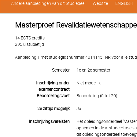
Andere aanbiedingen van dit Studiedeel
Website
ENGLISH
Masterproef Revalidatiewetenschappen 
14 ECTS credits
395 u studietijd
Aanbieding 1 met studiegidsnummer 4014145FNR voor alle studen
Semester
1e en 2e semester
Inschrijving onder
Niet mogelijk
examencontract
Beoordelingsvoet
Beoordeling (0 tot 20)
2e zittijd mogelijk
Ja
Inschrijvingsvereisten
Het opleidingsonderdeel ‘Masterp
opnemen in de afstudeerfase van 
dit opleidingsonderdeel toevoegt