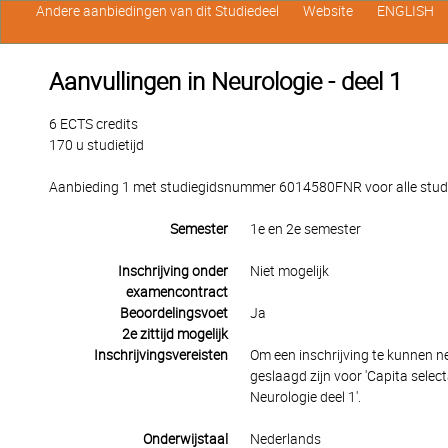
Andere aanbiedingen van dit Studiedeel
Website
ENGLISH
Aanvullingen in Neurologie - deel 1
6 ECTS credits
170 u studietijd
Aanbieding 1 met studiegidsnummer 6014580FNR voor alle studen
Semester
1e en 2e semester
Inschrijving onder
Niet mogelijk
examencontract
Beoordelingsvoet
Ja
2e zittijd mogelijk
Inschrijvingsvereisten
Om een inschrijving te kunnen n
geslaagd zijn voor 'Capita sele
Neurologie deel 1'.
Onderwijstaal
Nederlands