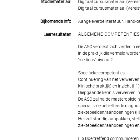
Studiemateriaal
Digitaal cursusmateriaal (Vereist
Digitaal cursusmateriaal (Vereist
Bijkomende info
Aangeleverde literatuur. Hand-ou
ALGEMENE COMPETENTIES
Leerresultaten
De ASO verdiept zich verder in 
in de praktijk die vermeld word
‘medicus’ niveau 2.
Specifieke competenties:
Continuering van het verwerven
klinische praktijk) en inzicht (II1)
Diepgaande kennis verwerven in 
De ASO zal na de masteropleidin
specialisme betreffende diagnos
ziektebeelden/aandoeningen (III
Het zelfstandig aanpakken, ste
ziektebeelden/aandoeningen en/of
II.6 Doeltreffend communiceren 