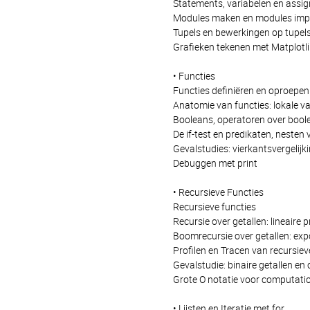
Statements, variabelen en assi
Modules maken en modules imp
Tupels en bewerkingen op tupel
Grafieken tekenen met Matplotl
• Functies
Functies definiëren en oproepen
Anatomie van functies: lokale va
Booleans, operatoren over boole
De if-test en predikaten, nesten v
Gevalstudies: vierkantsvergelij
Debuggen met print
• Recursieve Functies
Recursieve functies
Recursie over getallen: lineaire
Boomrecursie over getallen: exp
Profilen en Tracen van recursiev
Gevalstudie: binaire getallen en
Grote O notatie voor computati
• Lijsten en Iteratie met for