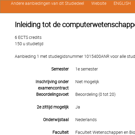
Andere aanbiedingen van dit Studiedeel
Website
ENGLISH
Inleiding tot de computerwetenschapp
6 ECTS credits
150 u studietijd
Aanbieding 1 met studiegidsnummer 1015400ANR voor alle studen
Semester
1e semester
Inschrijving onder
Niet mogelijk
examencontract
Beoordelingsvoet
Beoordeling (0 tot 20)
2e zittijd mogelijk
Ja
Onderwijstaal
Nederlands
Faculteit
Faculteit Wetenschappen en Bio