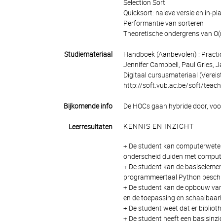
Selection Sort
Quicksort: naieve versie en in-pl
Performantie van sorteren
Theoretische ondergrens van O(n
Studiemateriaal
Handboek (Aanbevolen) : Practi
Jennifer Campbell, Paul Gries,
Digitaal cursusmateriaal (Vereis
http://soft.vub.ac.be/soft/teac
Bijkomende info
De HOCs gaan hybride door, voor
KENNIS EN INZICHT
Leerresultaten
+ De student kan computerweten
onderscheid duiden met comput
+ De student kan de basiselemen
programmeertaal Python besch
+ De student kan de opbouw van
en de toepassing en schaalbaarh
+ De student weet dat er bibliot
+ De student heeft een basisin