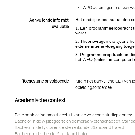
WPO oefeningen met een wegi
Het eindcijfer bestaat uit drie
Aanvullende info mbt
evaluatie
1. Een programmeeropdracht ti
wordt.
2. Theorievragen die tijdens h
externe internet-toegang toege
3. Programmeeropdrachten die
het WPO (online, in computerl
Toegestane onvoldoende
Kijk in het aanvullend OER van j
opleidingsonderdeel.
Academische context
Deze aanbieding maakt deel uit van de volgende studieplannen:
Bachelor in de wijsbegeerte en de moraalwetenschappen: Standa
Bachelor in de fysica en de sterrenkunde: Standaard traject
Bachelor in de chemie: Standaard traject