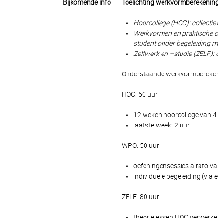
Bijkomende info
Toelichting werkvormberekenin
Hoorcollege (HOC): collecti
Werkvormen en praktische o
student onder begeleiding me
Zelfwerk en –studie (ZELF): c
Onderstaande werkvormberekenin
HOC: 50 uur
12 weken hoorcollege van 4
laatste week: 2 uur
WPO: 50 uur
oefeningensessies a rato va
individuele begeleiding (via
ZELF: 80 uur
theorielessen HOC verwerken