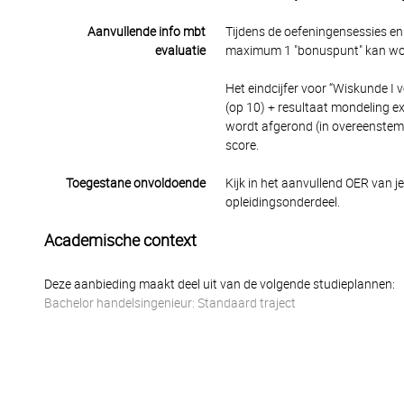
Aanvullende info mbt
Tijdens de oefeningensessies e
evaluatie
maximum 1 "bonuspunt" kan worde
Het eindcijfer voor “Wiskunde I 
(op 10) + resultaat mondeling e
wordt afgerond (in overeenste
score.
Toegestane onvoldoende
Kijk in het aanvullend OER van j
opleidingsonderdeel.
Academische context
Deze aanbieding maakt deel uit van de volgende studieplannen:
Bachelor handelsingenieur: Standaard traject