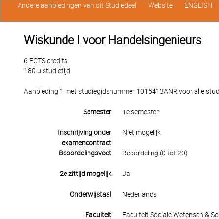
Andere aanbiedingen van dit Studiedeel
Website
ENGLISH
Wiskunde I voor Handelsingenieurs
6 ECTS credits
180 u studietijd
Aanbieding 1 met studiegidsnummer 1015413ANR voor alle studen
Semester
1e semester
Inschrijving onder
Niet mogelijk
examencontract
Beoordelingsvoet
Beoordeling (0 tot 20)
2e zittijd mogelijk
Ja
Onderwijstaal
Nederlands
Faculteit
Faculteit Sociale Wetensch & S