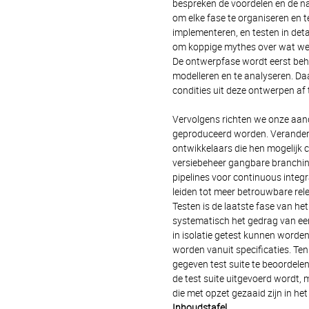
bespreken de voordelen en de na
om elke fase te organiseren en 
implementeren, en testen in de
om koppige mythes over wat wel 
De ontwerpfase wordt eerst beh
modelleren en te analyseren. Da
condities uit deze ontwerpen af
Vervolgens richten we onze aand
geproduceerd worden. Verander
ontwikkelaars die hen mogelijk
versiebeheer gangbare branchin
pipelines voor continuous integ
leiden tot meer betrouwbare rele
Testen is de laatste fase van h
systematisch het gedrag van een
in isolatie getest kunnen word
worden vanuit specificaties. Ten
gegeven test suite te beoordele
de test suite uitgevoerd wordt,
die met opzet gezaaid zijn in he
Inhoudstafel