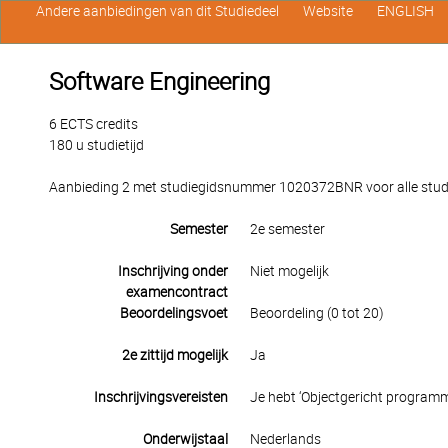
Andere aanbiedingen van dit Studiedeel
Website
ENGLISH
Software Engineering
6 ECTS credits
180 u studietijd
Aanbieding 2 met studiegidsnummer 1020372BNR voor alle studen
Semester
2e semester
Inschrijving onder
Niet mogelijk
examencontract
Beoordelingsvoet
Beoordeling (0 tot 20)
2e zittijd mogelijk
Ja
Inschrijvingsvereisten
Je hebt ‘Objectgericht programm
Onderwijstaal
Nederlands