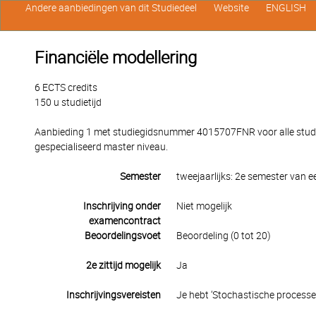
Andere aanbiedingen van dit Studiedeel
Website
ENGLISH
Financiële modellering
6 ECTS credits
150 u studietijd
Aanbieding 1 met studiegidsnummer 4015707FNR voor alle stude
gespecialiseerd master niveau.
Semester
tweejaarlijks: 2e semester van 
Inschrijving onder
Niet mogelijk
examencontract
Beoordelingsvoet
Beoordeling (0 tot 20)
2e zittijd mogelijk
Ja
Inschrijvingsvereisten
Je hebt ‘Stochastische processen