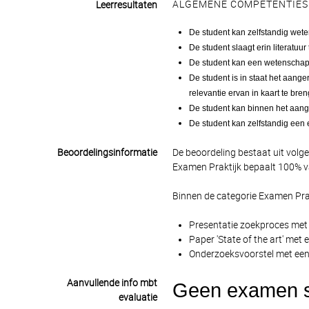
ALGEMENE COMPETENTIES
Leerresultaten
De student kan zelfstandig wete
De student slaagt erin literatuur
De student kan een wetenschappe
De student is in staat het aang
relevantie ervan in kaart te bre
De student kan binnen het aang
De student kan zelfstandig een 
Beoordelingsinformatie
De beoordeling bestaat uit volg
Examen Praktijk bepaalt 100% va
Binnen de categorie Examen Pra
Presentatie zoekproces met 
Paper 'State of the art' met 
Onderzoeksvoorstel met een 
Aanvullende info mbt
Geen examen str
evaluatie