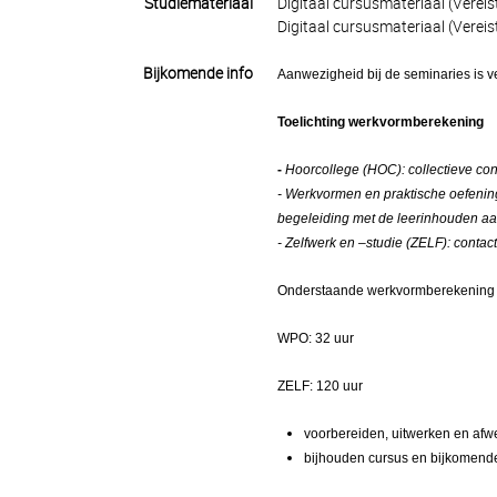
Studiemateriaal
Digitaal cursusmateriaal (Vereis
Digitaal cursusmateriaal (Vereis
Bijkomende info
Aanwezigheid bij de seminaries is ve
Toelichting werkvormberekening
-
Hoorcollege (HOC): collectieve c
- Werkvormen en praktische oefenin
begeleiding met de leerinhouden aa
- Zelfwerk en –studie (ZELF): contact
Onderstaande werkvormberekening is 
WPO: 32 uur
ZELF: 120 uur
voorbereiden, uitwerken en afw
bijhouden cursus en bijkomende