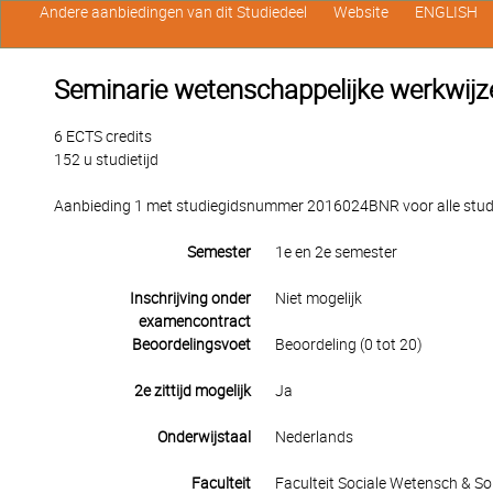
Andere aanbiedingen van dit Studiedeel
Website
ENGLISH
Seminarie wetenschappelijke werkwijz
6 ECTS credits
152 u studietijd
Aanbieding 1 met studiegidsnummer 2016024BNR voor alle studen
Semester
1e en 2e semester
Inschrijving onder
Niet mogelijk
examencontract
Beoordelingsvoet
Beoordeling (0 tot 20)
2e zittijd mogelijk
Ja
Onderwijstaal
Nederlands
Faculteit
Faculteit Sociale Wetensch & S