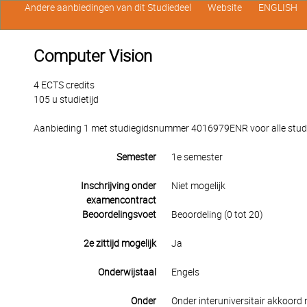
Andere aanbiedingen van dit Studiedeel
Website
ENGLISH
Computer Vision
4 ECTS credits
105 u studietijd
Aanbieding 1 met studiegidsnummer 4016979ENR voor alle stude
Semester
1e semester
Inschrijving onder
Niet mogelijk
examencontract
Beoordelingsvoet
Beoordeling (0 tot 20)
2e zittijd mogelijk
Ja
Onderwijstaal
Engels
Onder
Onder interuniversitair akkoord 