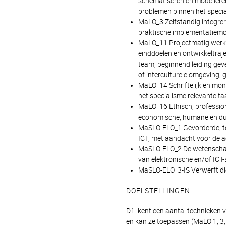
schematiseren en modellere
problemen binnen het specia
MaLO_3 Zelfstandig integrer
praktische implementatiemog
MaLO_11 Projectmatig werken
einddoelen en ontwikkeltrajec
team, beginnend leiding geve
of interculturele omgeving, 
MaLO_14 Schriftelijk en mon
het specialisme relevante taa
MaLO_16 Ethisch, professio
economische, humane en d
MaSLO-ELO_1 Gevorderde, toe
ICT, met aandacht voor de a
MaSLO-ELO_2 De wetenschapp
van elektronische en/of ICT
MaSLO-ELO_3-IS Verwerft die
DOELSTELLINGEN
D1: kent een aantal technieken 
en kan ze toepassen (MaLO 1, 3