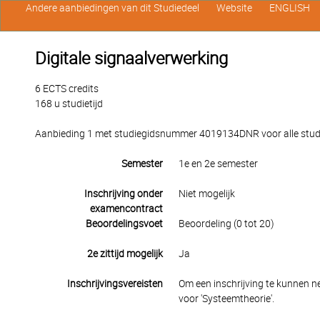
Andere aanbiedingen van dit Studiedeel
Website
ENGLISH
Digitale signaalverwerking
6 ECTS credits
168 u studietijd
Aanbieding 1 met studiegidsnummer 4019134DNR voor alle studen
Semester
1e en 2e semester
Inschrijving onder
Niet mogelijk
examencontract
Beoordelingsvoet
Beoordeling (0 tot 20)
2e zittijd mogelijk
Ja
Inschrijvingsvereisten
Om een inschrijving te kunnen n
voor 'Systeemtheorie'.