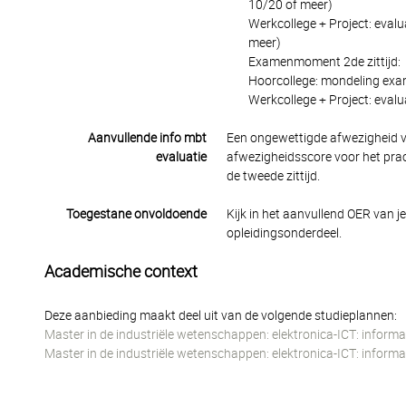
10/20 of meer)
Werkcollege + Project: evalu
meer)
Examenmoment 2de zittijd:
Hoorcollege: mondeling exam
Werkcollege + Project: eval
Aanvullende info mbt
Een ongewettigde afwezigheid v
evaluatie
afwezigheidsscore voor het pra
de tweede zittijd.
Toegestane onvoldoende
Kijk in het aanvullend OER van j
opleidingsonderdeel.
Academische context
Deze aanbieding maakt deel uit van de volgende studieplannen:
Master in de industriële wetenschappen: elektronica-ICT: inform
Master in de industriële wetenschappen: elektronica-ICT: inform