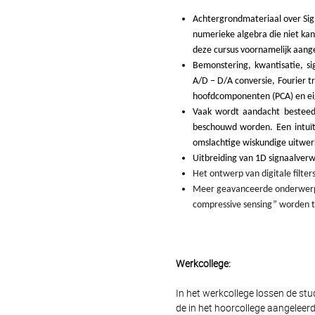
Achtergrondmateriaal over Sign
numerieke algebra die niet k
deze cursus voornamelijk aange
Bemonstering, kwantisatie, s
A/D – D/A conversie, Fourier t
hoofdcomponenten (PCA) en ei
Vaak wordt aandacht besteed 
beschouwd worden. Een intuïti
omslachtige wiskundige uitwer
Uitbreiding van 1D signaalver
Het ontwerp van digitale filter
Meer geavanceerde onderwerpen 
compressive sensing” worden t
Werkcollege:
In het werkcollege lossen de st
de in het hoorcollege aangeleer