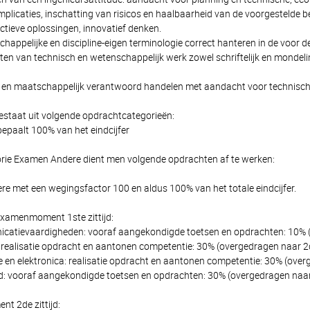
mplicaties, inschatting van risicos en haalbaarheid van de voorgestelde b
ctieve oplossingen, innovatief denken.
ppelijke en discipline-eigen terminologie correct hanteren in de voor de 
en van technisch en wetenschappelijk werk zowel schriftelijk en mondel
 en maatschappelijk verantwoord handelen met aandacht voor technis
estaat uit volgende opdrachtcategorieën:
paalt 100% van het eindcijfer
rie Examen Andere dient men volgende opdrachten af te werken:
e met een wegingsfactor 100 en aldus 100% van het totale eindcijfer.
 Examenmoment 1ste zittijd:
catievaardigheden: vooraf aangekondigde toetsen en opdrachten: 10% (o
 realisatie opdracht en aantonen competentie: 30% (overgedragen naar 2de
 en elektronica: realisatie opdracht en aantonen competentie: 30% (overg
id: vooraf aangekondigde toetsen en opdrachten: 30% (overgedragen naar 
 2de zittijd: