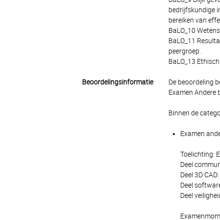
bedrijfskundige i
bereiken van effe
BaLO_10 Wetenscha
BaLO_11 Resultat
peergroep.
BaLO_13 Ethisch
Beoordelingsinformatie
De beoordeling b
Examen Andere be
Binnen de catego
Examen ander
Toelichting:
Deel communi
Deel 3D CAD:
Deel software
Deel veilighe
Examenmoment