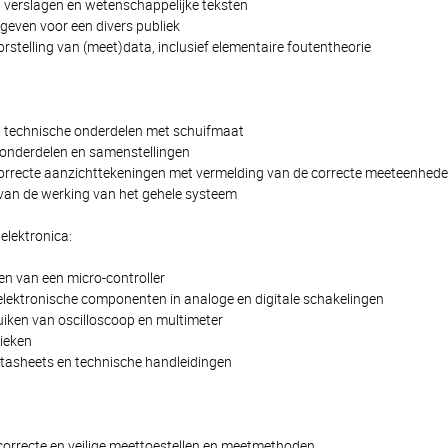
n verslagen en wetenschappelijke teksten
geven voor een divers publiek
rstelling van (meet)data, inclusief elementaire foutentheorie
technische onderdelen met schuifmaat
onderdelen en samenstellingen
rrecte aanzichttekeningen met vermelding van de correcte meeteenhed
van de werking van het gehele systeem
elektronica:
 van een micro-controller
elektronische componenten in analoge en digitale schakelingen
uiken van oscilloscoop en multimeter
ieken
tasheets en technische handleidingen
correcte en veilige meettoestellen en meetmethoden