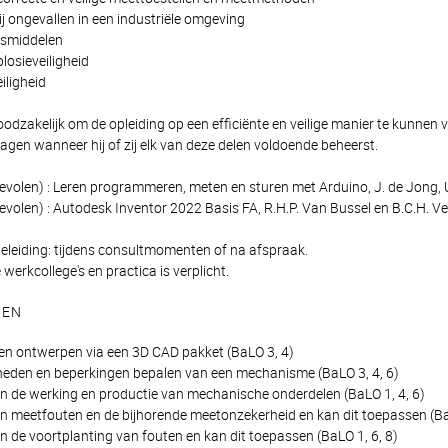
ij ongevallen in een industriële omgeving
smiddelen
losieveiligheid
iligheid
oodzakelijk om de opleiding op een efficiënte en veilige manier te kunnen
agen wanneer hij of zij elk van deze delen voldoende beheerst.
volen) : Leren programmeren, meten en sturen met Arduino, J. de Jong
volen) : Autodesk Inventor 2022 Basis FA, R.H.P. Van Bussel en B.C.H
eleiding: tijdens consultmomenten of na afspraak.
erkcollege's en practica is verplicht.
GEN
en ontwerpen via een 3D CAD pakket (BaLO 3, 4)
heden en beperkingen bepalen van een mechanisme (BaLO 3, 4, 6)
 in de werking en productie van mechanische onderdelen (BaLO 1, 4, 6)
 in meetfouten en de bijhorende meetonzekerheid en kan dit toepassen (Ba
 in de voortplanting van fouten en kan dit toepassen (BaLO 1, 6, 8)