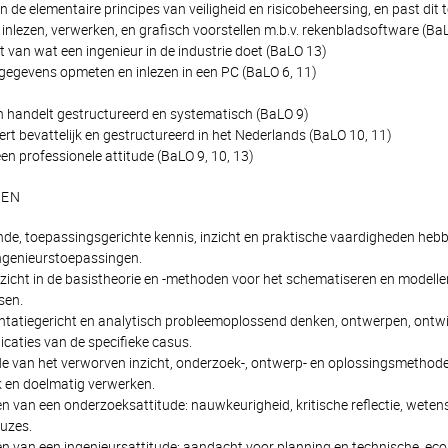
 in de elementaire principes van veiligheid en risicobeheersing, en past dit 
inlezen, verwerken, en grafisch voorstellen m.b.v. rekenbladsoftware (BaLO
t van wat een ingenieur in de industrie doet (BaLO 13)
 gegevens opmeten en inlezen in een PC (BaLO 6, 11)
n handelt gestructureerd en systematisch (BaLO 9)
t bevattelijk en gestructureerd in het Nederlands (BaLO 10, 11)
en professionele attitude (BaLO 9, 10, 13)
TEN
e, toepassingsgerichte kennis, inzicht en praktische vaardigheden he
ngenieurstoepassingen.
zicht in de basistheorie en -methoden voor het schematiseren en modell
sen.
atiegericht en analytisch probleemoplossend denken, ontwerpen, ontwik
icaties van de specifieke casus.
 van het verworven inzicht, onderzoek-, ontwerp- en oplossingsmethode
 en doelmatig verwerken.
en van een onderzoeksattitude: nauwkeurigheid, kritische reflectie, wete
uzes.
en van een ingenieursattitude: aandacht voor planning en technische, 