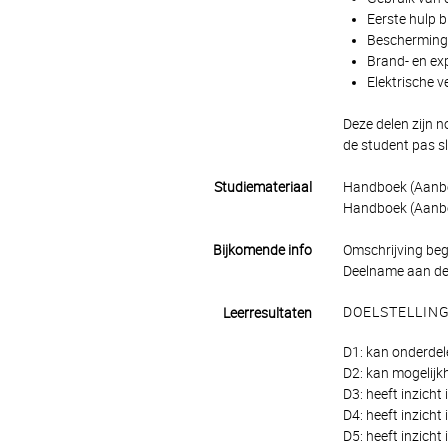
Eerste hulp b
Bescherming
Brand- en exp
Elektrische ve
Deze delen zijn n
de student pas sl
Studiemateriaal
Handboek (Aanbe
Handboek (Aanbe
Bijkomende info
Omschrijving beg
Deelname aan de w
DOELSTELLIN
Leerresultaten
D1: kan onderdel
D2: kan mogelijk
D3: heeft inzicht
D4: heeft inzicht
D5: heeft inzicht