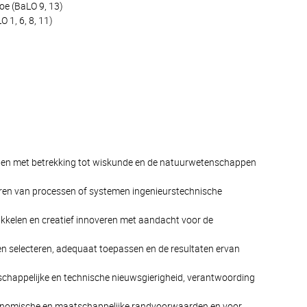
toe (BaLO 9, 13)
 1, 6, 8, 11)
bben met betrekking tot wiskunde en de natuurwetenschappen
eren van processen of systemen ingenieurstechnische
kelen en creatief innoveren met aandacht voor de
n selecteren, adequaat toepassen en de resultaten ervan
nschappelijke en technische nieuwsgierigheid, verantwoording
economische en maatschappelijke randvoorwaarden en voor