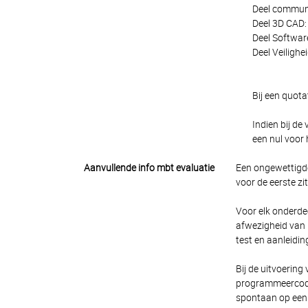
Deel communi
Deel 3D CAD: 
Deel Software
Deel Veiligh
Bij een quota
Indien bij de
een nul voor 
Aanvullende info mbt evaluatie
Een ongewettigde
voor de eerste zi
Voor elk onderde
afwezigheid van 
test en aanleidin
Bij de uitvoering
programmeercode e
spontaan op een 