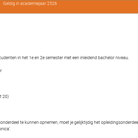
Geldig in academiejaar 2526
enten in het 1e en 2e semester met een inleidend bachelor niveau.
r
t 20)
onderdeel te kunnen opnemen, moet je gelijktijdig het opleidingsonderdee
nica’.