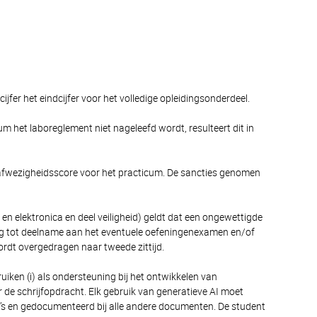
jfer het eindcijfer voor het volledige opleidingsonderdeel.
um het laboreglement niet nageleefd wordt, resulteert dit in
 afwezigheidsscore voor het practicum. De sancties genomen
 elektronica en deel veiligheid) geldt dat een ongewettigde
ng tot deelname aan het eventuele oefeningenexamen en/of
ordt overgedragen naar tweede zittijd.
uiken (i) als ondersteuning bij het ontwikkelen van
 de schrijfopdracht. Elk gebruik van generatieve AI moet
’s en gedocumenteerd bij alle andere documenten. De student