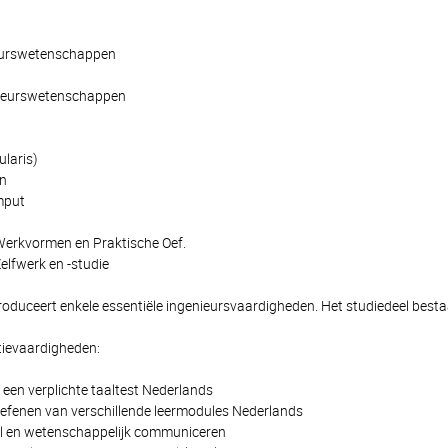
ieurswetenschappen
enieurswetenschappen
ularis)
n
mput
Werkvormen en Praktische Oef.
elfwerk en -studie
troduceert enkele essentiële ingenieursvaardigheden. Het studiedeel besta
ievaardigheden:
 een verplichte taaltest Nederlands
oefenen van verschillende leermodules Nederlands
l en wetenschappelijk communiceren