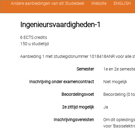
Andere aanbiedingen van dit Studiedeel
Website
ENGLISH
Ingenieursvaardigheden-1
6 ECTS credits
150 u studietijd
Aanbieding 1 met studiegidsnummer 1018418ANR voor alle stud
Semester
1e en 2e semeste
Inschrijving onder examencontract
Niet mogelijk
Beoordelingsvoet
Beoordeling (0 to
2e zittijd mogelijk
Ja
Inschrijvingsvereisten
Om dit opleidings
voor ‘Basiselektro