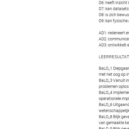
D6: heeft inzicht
D7: kan datasets 
D8: is zich bewus
D9: kan fysische
AD1: redeneert e
AD2: communiceer
AD3: ontwikkelt e
LEERRESULTA
BaLO_1 Diepgaand
met het oog op i
BaLO_3 Vanuit in
problemen oplos
BaLO_4 Implement
operationele impl
BaLO_6 Uitgaande
wetenschappelijk
BaLO_8 Blijk gev
van gemaakte ke
BaLO_9 Blijk gev