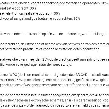
catievaardigheden: vooraf aangekondigde toetsen en opdrachten: 10%
realisatie opdracht: 30%
 en elektronica: realisatie opdracht: 30%
eid: vooraf aangekondigde toetsen en opdrachten: 30%
tie van minder dan 10 op 20 op één van de onderdelen, wordt het laagste ci
 voorbereiding, de uitvoering of het maken van het verslag van een practic
het betreffende practicum of voor de betreffende oefeningenzitting.
 afwezigheid van meer dan 25% op de practica geeft aanleiding tot een
ttijd worden overgedragen naar de tweede zittijd.
el met WPO (deel communicatievaardigheden, deel 3D CAD, deel software en
meer dan 25 % op de oefeningensessies aanleiding geeft tot een weigeri
g geeft tot een afwezigheidsscore voor het betreffende deel. De sanctie w
 van de opdrachten is het uitsluitend toegestaan om generatieve AI te gebr
n elektrische en elektronische schema's, en (ii) als parafraseertool voor
passende wijze worden aangeduid in de software, vermeld bij de schema