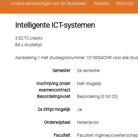
Andere aanbiedingen van dit Studiedeel
Website
ENGLISH
Intelligente ICT-systemen
3 ECTS credits
84 u studietijd
Aanbieding 1 met studiegidsnummer 1019094CNR voor alle studen
Semester
2e semester
Inschrijving onder
Niet mogelijk
examencontract
Beoordelingsvoet
Beoordeling (0 tot 20)
2e zittijd mogelijk
Ja
Onderwijstaal
Nederlands
Faculteit
Faculteit Ingenieurswetenscha