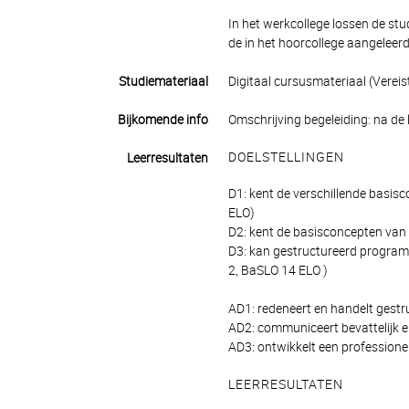
In het werkcollege lossen de st
de in het hoorcollege aangeleer
Studiemateriaal
Digitaal cursusmateriaal (Vereis
Bijkomende info
Omschrijving begeleiding: na de l
DOELSTELLINGEN
Leerresultaten
D1: kent de verschillende basis
ELO)
D2: kent de basisconcepten van
D3: kan gestructureerd program
2, BaSLO 14 ELO )
AD1: redeneert en handelt gestr
AD2: communiceert bevattelijk e
AD3: ontwikkelt een professionel
LEERRESULTATEN