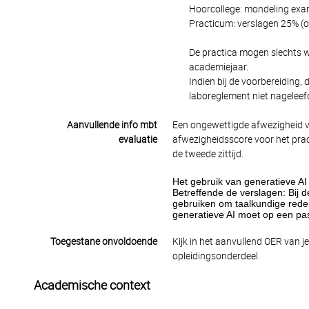
Hoorcollege: mondeling exam
Practicum: verslagen 25% (on
De practica mogen slechts w
academiejaar.
Indien bij de voorbereiding,
laboreglement niet nageleefd
Aanvullende info mbt
Een ongewettigde afwezigheid v
evaluatie
afwezigheidsscore voor het prac
de tweede zittijd.
Het gebruik van generatieve AI
Betreffende de verslagen: Bij d
gebruiken om taalkundige reden
generatieve AI moet op een pass
Toegestane onvoldoende
Kijk in het aanvullend OER van j
opleidingsonderdeel.
Academische context