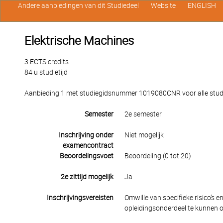
Andere aanbiedingen van dit Studiedeel
Website
ENGLISH
Elektrische Machines
3 ECTS credits
84 u studietijd
Aanbieding 1 met studiegidsnummer 1019080CNR voor alle studen
Semester
2e semester
Inschrijving onder
Niet mogelijk
examencontract
Beoordelingsvoet
Beoordeling (0 tot 20)
2e zittijd mogelijk
Ja
Inschrijvingsvereisten
Omwille van specifieke risico’s e
opleidingsonderdeel te kunnen 