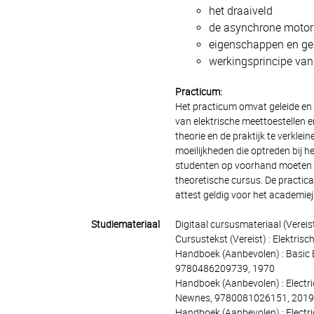
het draaiveld
de asynchrone motor 
eigenschappen en ge
werkingsprincipe va
Practicum:
Het practicum omvat geleide en
van elektrische meettoestellen e
theorie en de praktijk te verkle
moeilijkheden die optreden bij h
studenten op voorhand moeten wo
theoretische cursus. De practic
attest geldig voor het academiej
Studiemateriaal
Digitaal cursusmateriaal (Vereis
Cursustekst (Vereist) : Elektr
Handboek (Aanbevolen) : Basic El
9780486209739, 1970
Handboek (Aanbevolen) : Electri
Newnes, 9780081026151, 2019
Handboek (Aanbevolen) : Electri