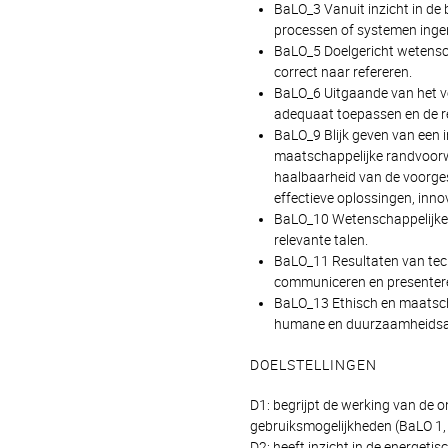
BaLO_3 Vanuit inzicht in de
processen of systemen inge
BaLO_5 Doelgericht wetensch
correct naar refereren.
BaLO_6 Uitgaande van het v
adequaat toepassen en de r
BaLO_9 Blijk geven van een 
maatschappelijke randvoorwa
haalbaarheid van de voorges
effectieve oplossingen, inno
BaLO_10 Wetenschappelijke en
relevante talen.
BaLO_11 Resultaten van tech
communiceren en presentere
BaLO_13 Ethisch en maatsch
humane en duurzaamheidsa
DOELSTELLINGEN
D1: begrijpt de werking van de o
gebruiksmogelijkheden (BaLO 1, 
D2: heeft inzicht in de energeti