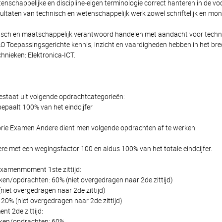
schappelijke en discipline-eigen terminologie correct hanteren in de voor
ltaten van technisch en wetenschappelijk werk zowel schriftelijk en mo
sch en maatschappelijk verantwoord handelen met aandacht voor tech
 Toepassingsgerichte kennis, inzicht en vaardigheden hebben in het b
hnieken: Elektronica-ICT.
estaat uit volgende opdrachtcategorieën:
paalt 100% van het eindcijfer
rie Examen Andere dient men volgende opdrachten af te werken:
e met een wegingsfactor 100 en aldus 100% van het totale eindcijfer.
 Examenmoment 1ste zittijd:
taken/opdrachten: 60% (niet overgedragen naar 2de zittijd)
(niet overgedragen naar 2de zittijd)
: 20% (niet overgedragen naar 2de zittijd)
 2de zittijd:
taken/opdrachten: 60%