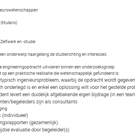
enieurswetenschappen
titularis)
Zelfwerk en -studie
 een onderwerp naargelang de studierichting en interesses.
e engineeringopdracht uitvoeren binnen een onderzoeksgroep
t op een praktische realisatie die wetenschappelijk gefundeerd is:
typisch ingenieursprobleem, waarbij de opdracht wordt gegeven d
h onderlegd is en enkel een oplossing wilt voor het gestelde pr
dent levert een duidelijk afgebakende eigen bijdrage (in een te
ten/begeleiders zijn als consultants
ging
(individueel)
ngsrapporten (gezamenlijk)
jdse evaluatie door begeleider(s)