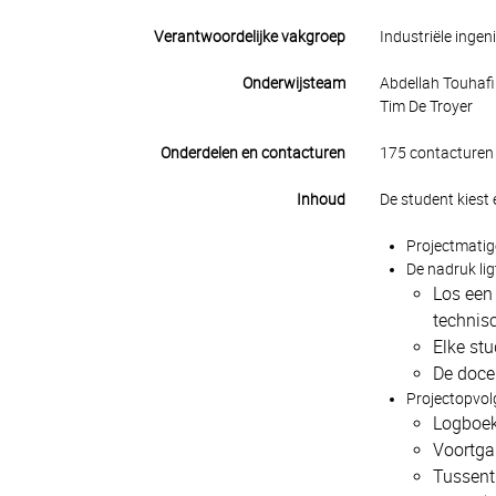
Verantwoordelijke vakgroep
Industriële ing
Onderwijsteam
Abdellah Touhafi (
Tim De Troyer
Onderdelen en contacturen
175 contacturen 
Inhoud
De student kiest
Projectmatig
De nadruk lig
Los een 
technisc
Elke stu
De docen
Projectopvol
Logboek 
Voortga
Tussenti