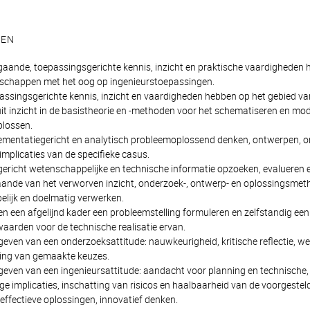
TEN
aande, toepassingsgerichte kennis, inzicht en praktische vaardigheden 
chappen met het oog op ingenieurstoepassingen.
ssingsgerichte kennis, inzicht en vaardigheden hebben op het gebied v
t inzicht in de basistheorie en -methoden voor het schematiseren en mo
lossen.
mentatiegericht en analytisch probleemoplossend denken, ontwerpen, on
implicaties van de specifieke casus.
ericht wetenschappelijke en technische informatie opzoeken, evalueren en
ande van het verworven inzicht, onderzoek-, ontwerp- en oplossingsmeth
lijk en doelmatig verwerken.
n een afgelijnd kader een probleemstelling formuleren en zelfstandig ee
aarden voor de technische realisatie ervan.
geven van een onderzoeksattitude: nauwkeurigheid, kritische reflectie, w
ing van gemaakte keuzes.
 geven van een ingenieursattitude: aandacht voor planning en technisc
ge implicaties, inschatting van risicos en haalbaarheid van de voorgestel
effectieve oplossingen, innovatief denken.