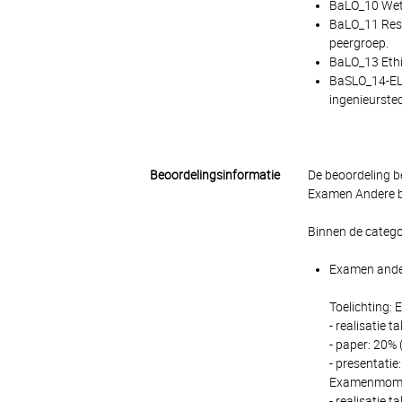
BaLO_10 Weten
BaLO_11 Resu
peergroep.
BaLO_13 Ethi
BaSLO_14-ELO
ingenieurstec
Beoordelingsinformatie
De beoordeling b
Examen Andere be
Binnen de catego
Examen ander
Toelichting:
- realisatie 
- paper: 20% 
- presentatie
Examenmoment
- realisatie 