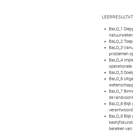
LEERRESULTA
BaLO_1 Diepg
natuurwetens
BaLO_2 Toepa
BaLO_3 Vanui
problemen op
BaLO_4 Imple
operationele 
BaLO_5 Doelg
BaLO_6 Uitga
wetenschappe
BaLO_7 Binne
de randvoorw
BaLO_8 Blijk 
verantwoord
BaLO_9 Blijk
bedrijfskundi
bereiken van 