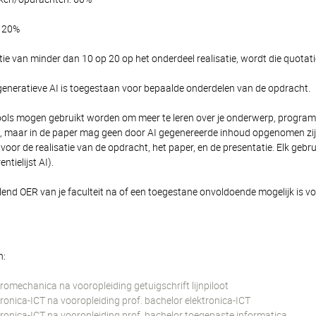
: 20%
tie van minder dan 10 op 20 op het onderdeel realisatie, wordt die quotat
generatieve AI is toegestaan voor bepaalde onderdelen van de opdracht.
ools mogen gebruikt worden om meer te leren over je onderwerp, program
, maar in de paper mag geen door AI gegenereerde inhoud opgenomen zijn di
voor de realisatie van de opdracht, het paper, en de presentatie. Elk ge
ntielijst AI).
llend OER van je faculteit na of een toegestane onvoldoende mogelijk is vo
n:
tromechanica na vooropleiding getuigschrift lijnpiloot
tronica-ICT na vooropleiding prof. bachelor elektronica-ICT
ktronica-ICT na vooropleiding prof. bachelor toegepaste informatica