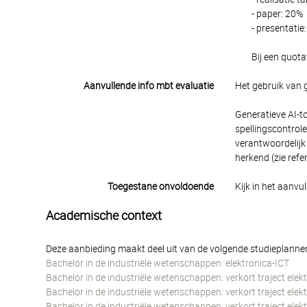
- paper: 20%
- presentatie
Bij een quota
Aanvullende info mbt evaluatie
Het gebruik van 
Generatieve AI-t
spellingscontrole
verantwoordelijk 
herkend (zie refere
Toegestane onvoldoende
Kijk in het aanvu
Academische context
Deze aanbieding maakt deel uit van de volgende studieplanne
Bachelor in de industriële wetenschappen: elektronica-ICT
Bachelor in de industriële wetenschappen: verkort traject elek
Bachelor in de industriële wetenschappen: verkort traject elek
Bachelor in de industriële wetenschappen: verkort traject ele