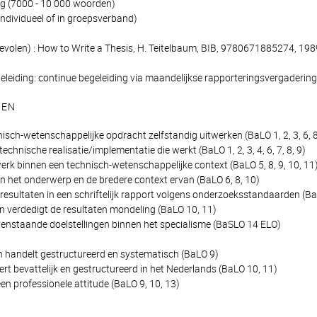
ag (7000 - 10 000 woorden)
individueel of in groepsverband)
olen) : How to Write a Thesis, H. Teitelbaum, BIB, 9780671885274, 198
leiding: continue begeleiding via maandelijkse rapporteringsvergaderinge
GEN
isch-wetenschappelijke opdracht zelfstandig uitwerken (BaLO 1, 2, 3, 6, 
echnische realisatie/implementatie die werkt (BaLO 1, 2, 3, 4, 6, 7, 8, 9)
werk binnen een technisch-wetenschappelijke context (BaLO 5, 8, 9, 10, 11
 in het onderwerp en de bredere context ervan (BaLO 6, 8, 10)
 resultaten in een schriftelijk rapport volgens onderzoeksstandaarden (BaL
en verdedigt de resultaten mondeling (BaLO 10, 11)
ovenstaande doelstellingen binnen het specialisme (BaSLO 14 ELO)
n handelt gestructureerd en systematisch (BaLO 9)
t bevattelijk en gestructureerd in het Nederlands (BaLO 10, 11)
en professionele attitude (BaLO 9, 10, 13)