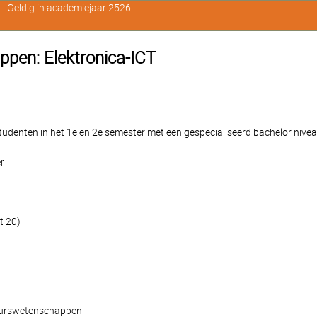
Geldig in academiejaar 2526
ppen: Elektronica-ICT
denten in het 1e en 2e semester met een gespecialiseerd bachelor nivea
r
t 20)
ieurswetenschappen