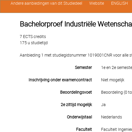
Andere aanbiedingen van dit Studiedeel
Website
ENGLISH
Bachelorproef Industriële Wetenscha
7 ECTS credits
175 u studietijd
Aanbieding 1 met studiegidsnummer 1019001CNR voor alle stu
Semester
1e en 2e semeste
Inschrijving onder examencontract
Niet mogelijk
Beoordelingsvoet
Beoordeling (0 to
2e zittijd mogelijk
Ja
Onderwijstaal
Nederlands
Faculteit
Faculteit Ingen