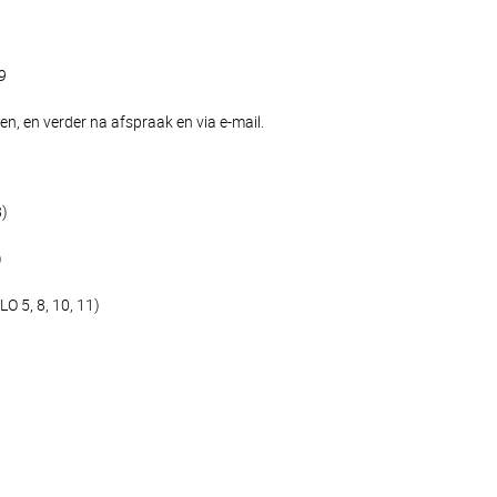
9
n, en verder na afspraak en via e-mail.
8)
)
O 5, 8, 10, 11)