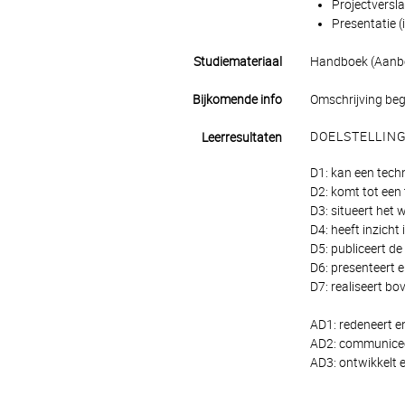
Projectversl
Presentatie (
Studiemateriaal
Handboek (Aanbev
Bijkomende info
Omschrijving bege
DOELSTELLIN
Leerresultaten
D1: kan een techn
D2: komt tot een t
D3: situeert het 
D4: heeft inzicht
D5: publiceert de
D6: presenteert 
D7: realiseert b
AD1: redeneert e
AD2: communiceer
AD3: ontwikkelt e