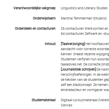
Verantwoordelijke vakgroep
Linguistics and Literary Studies
Onderwijsteam
Martina Temmerman (titularis)
Onderdelen en contacturen
26 contacturen Werkvormen en 
64 contacturen Zelfwerk en -stu
Inhoud
[Taalverzorging]
Het hoofdaccent
aandacht voor correcte woorden
kennen (meest recente wijziging
Studenten verfijnen hun woorden
taaladvies.net. De correcte zin
[Journalistiek schrijven]
De nadruk
herschrijfoefeningen. In de we
de teksten van de studenten gep
zelf een bladconcept. Ze nemen o
eindredacteur en vormgever waa
Studiemateriaal
Digitaal cursusmateriaal (Vere
Canvas