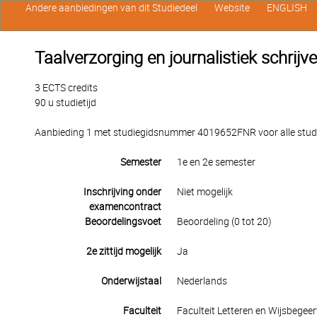
Andere aanbiedingen van dit Studiedeel
Website
ENGLISH
Taalverzorging en journalistiek schrijv
3 ECTS credits
90 u studietijd
Aanbieding 1 met studiegidsnummer 4019652FNR voor alle studen
Semester
1e en 2e semester
Inschrijving onder
Niet mogelijk
examencontract
Beoordelingsvoet
Beoordeling (0 tot 20)
2e zittijd mogelijk
Ja
Onderwijstaal
Nederlands
Faculteit
Faculteit Letteren en Wijsbegeer