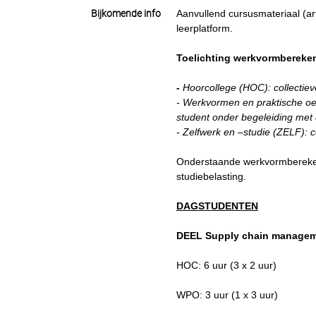
Bijkomende info
Aanvullend cursusmateriaal (art
leerplatform.
Toelichting werkvormbereke
-
Hoorcollege (HOC): collecti
- Werkvormen en praktische oe
student onder begeleiding met
- Zelfwerk en –studie (ZELF): c
Onderstaande werkvormberekeni
studiebelasting.
DAGSTUDENTEN
DEEL Supply chain manage
HOC: 6 uur (3 x 2 uur)
WPO: 3 uur (1 x 3 uur)