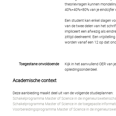
theorievragen kunnen mondeling
40%+40%=80% van je eindcijfer 
Een student kan enkel slagen vo
van de twee delen van het schri
impliceert een afwezig als eind
zittijd deelneemt. Een vrijstelli
worden vanaf een 12 op dat ond
Toegestane onvoldoende
Kijk in het aanvullend OER van j
opleidingsonderdeel.
Academische context
Deze aanbieding maakt deel uit van de volgende studieplannen:
Schakelprogramma Master of Science in de ingenieurswetensch
Schakelprogramma Master of Science in de toegepaste informati
Voorbereidingsprogramma Master of Science in de ingenieursw