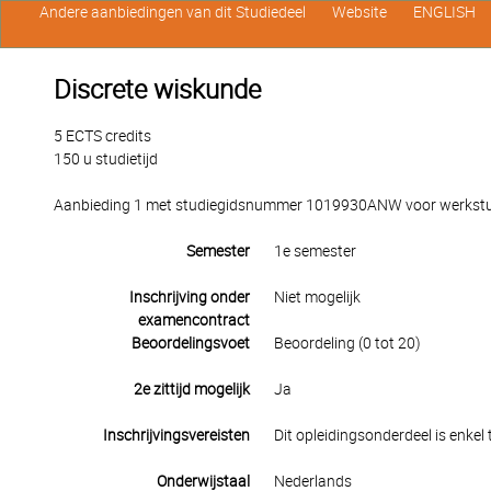
Andere aanbiedingen van dit Studiedeel
Website
ENGLISH
Discrete wiskunde
5 ECTS credits
150 u studietijd
Aanbieding 1 met studiegidsnummer 1019930ANW voor werkstuden
Semester
1e semester
Inschrijving onder
Niet mogelijk
examencontract
Beoordelingsvoet
Beoordeling (0 tot 20)
2e zittijd mogelijk
Ja
Inschrijvingsvereisten
Dit opleidingsonderdeel is enkel
Onderwijstaal
Nederlands