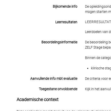
Bijkomende info
De opleidingsond
mogen starten met
LEERRESULTA
Leerresultaten
Leerdoelen van d
Beoordelingsinformatie
De beoordeling b
ZELF Stage bepaa
Binnen de catego
klinische sta
Aanvullende info mbt evaluatie
De criteria voor 
Toegestane onvoldoende
Kijk in het aanvu
Academische context