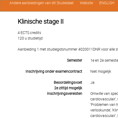
Andere aanbiedingen van dit Studiedeel
Website
ENGLISH
Klinische stage II
4 ECTS credits
120 u studietijd
Aanbieding 1 met studiegidsnummer 4020011DNR voor alle stu
Semester
1e en 2e semeste
Inschrijving onder examencontract
Niet mogelijk
Beoordelingsvoet
Ja
2e zittijd mogelijk
Inschrijvingsvereisten
Omwille van speci
cardiovasculair',
‘Problemen van he
verloskunde’, ‘Kl
cardiovasculair',