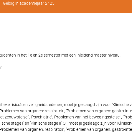
Geldig in academiejaar 2425
denten in het 1e en 2e semester met een inleidend master niveau.
r
fieke risico’s en veiligheidsredenen, moet je geslaagd zijn voor ‘Klinisch
 Problemen van organen: respiratoir’, ‘Problemen van organen: gastro-inte
t zenuwstelsel', 'Psychiatrie’, ‘Problemen van het bewegingsstelsel’, ‘Pro
inische stage I’ en ‘Klinische stage II' OF moet je geslaagd zijn voor ‘Klin
 Problemen van organen: respiratoir’, ‘Problemen van organen: gastro-inte