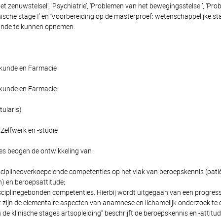
t zenuwstelsel', 'Psychiatrie’, ‘Problemen van het bewegingsstelsel’, ‘Pro
inische stage I’ en ‘Voorbereiding op de masterproef: wetenschappelijke st
nde te kunnen opnemen.
skunde en Farmacie
skunde en Farmacie
tularis)
Zelfwerk en -studie
es beogen de ontwikkeling van :
ciplineoverkoepelende competenties op het vlak van beroepskennis (pat
) en beroepsattitude;
sciplinegebonden competenties. Hierbij wordt uitgegaan van een progressi
aat zijn de elementaire aspecten van anamnese en lichamelijk onderzoek te
 de klinische stages artsopleiding” beschrijft de beroepskennis en -attit