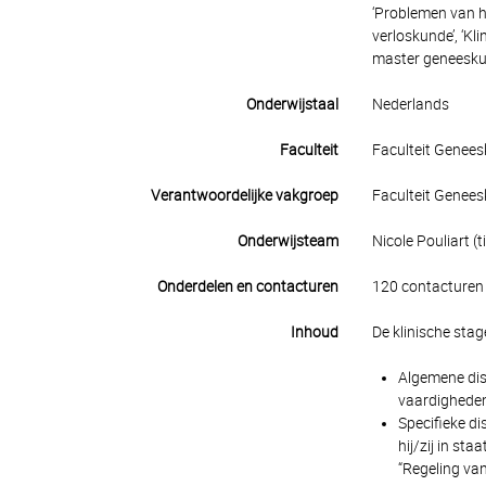
‘Problemen van he
verloskunde’, ‘Kl
master geneesku
Onderwijstaal
Nederlands
Faculteit
Faculteit Genee
Verantwoordelijke vakgroep
Faculteit Genee
Onderwijsteam
Nicole Pouliart (ti
Onderdelen en contacturen
120 contacturen 
Inhoud
De klinische stag
Algemene dis
vaardigheden
Specifieke di
hij/zij in st
“Regeling van