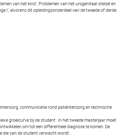
blemen van het kind’, ‘Problemen van het urogenitaal stelsel en
age I’, alvorens dit opleidingsonderdeel van de tweede of derde
iëntenzorg, communicatie rond patiëntenzorg en technische
eve groeicurve bij de student : in het tweede masterjaar moet
 ontwikkelen om tot een differentieel diagnose te komen. De
ude die van de student verwacht wordt.