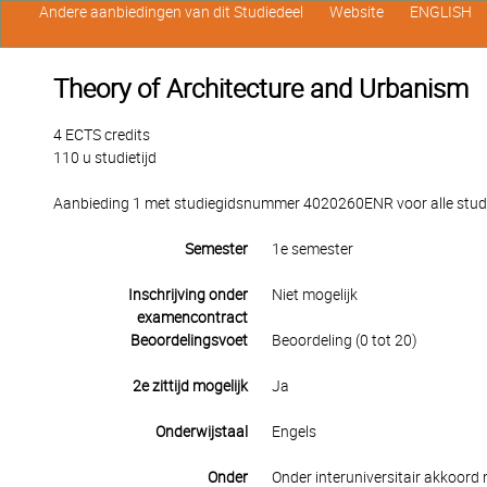
Andere aanbiedingen van dit Studiedeel
Website
ENGLISH
Theory of Architecture and Urbanism
4 ECTS credits
110 u studietijd
Aanbieding 1 met studiegidsnummer 4020260ENR voor alle stude
Semester
1e semester
Inschrijving onder
Niet mogelijk
examencontract
Beoordelingsvoet
Beoordeling (0 tot 20)
2e zittijd mogelijk
Ja
Onderwijstaal
Engels
Onder
Onder interuniversitair akkoord 