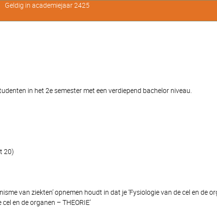
Geldig in academiejaar 2425
denten in het 2e semester met een verdiepend bachelor niveau.
t 20)
sme van ziekten’ opnemen houdt in dat je ‘Fysiologie van de cel en de o
de cel en de organen – THEORIE’