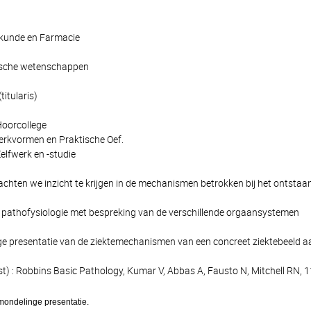
skunde en Farmacie
dische wetenschappen
titularis)
Hoorcollege
erkvormen en Praktische Oef.
elfwerk en -studie
achten we inzicht te krijgen in de mechanismen betrokken bij het ontstaan
 pathofysiologie met bespreking van de verschillende orgaansystemen
ge presentatie van de ziektemechanismen van een concreet ziektebeeld a
t) : Robbins Basic Pathology, Kumar V, Abbas A, Fausto N, Mitchell RN, 1
ndelinge presentatie.