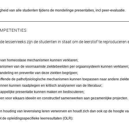
heid van alle studenten tijdens de mondelinge presentaties, incl peer-evaluatie.
MPETENTIES
 de lessenreeks zijn de studenten in staat om de leerstof te reproduceren
:
g van homeostase mechanismen kunnen verklaren;
anismen van de voornaamste ziektebeelden per orgaansysteem kunnen verklaren;
andeling en preventie van deze ziekten begrijpen;
effende de pathofysiologische mechanismen kunnen toepassen naar andere ziekte
nnen kunnen raadplegen en kritisch analyseren van de literatuur;
appelijke presentatie kunnen maken en bediscuteren;
n voor elkaars ideeën en constructief samenwerken aan gezamenlijke projecten.
en houding van levenslang leren verworven en houdt zich dan ook op de hoogte van
ot de opleidingsspecifieke leerresultaten (OLR):