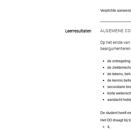
Verplichte aanwezig
ALGEMENE CO
Leerresultaten
Op het einde van
beargumenteren
de ontregelin
de ziektemech
de tekens, beh
de kennis betr
secundaire bro
korte wetensch
aandacht hebbe
De student heeft e
Het OO draagt bij t
4,