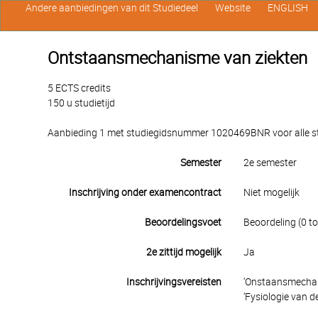
Andere aanbiedingen van dit Studiedeel
Website
ENGLISH
Ontstaansmechanisme van ziekten
5 ECTS credits
150 u studietijd
Aanbieding 1 met studiegidsnummer 1020469BNR voor alle stu
Semester
2e semester
Inschrijving onder examencontract
Niet mogelijk
Beoordelingsvoet
Beoordeling (0 to
2e zittijd mogelijk
Ja
Inschrijvingsvereisten
‘Onstaansmechani
‘Fysiologie van 