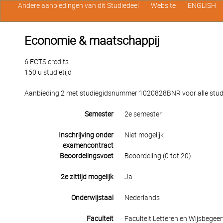
Andere aanbiedingen van dit Studiedeel
Website
ENGLISH
Economie & maatschappij
6 ECTS credits
150 u studietijd
Aanbieding 2 met studiegidsnummer 1020828BNR voor alle studen
Semester
2e semester
Inschrijving onder
Niet mogelijk
examencontract
Beoordelingsvoet
Beoordeling (0 tot 20)
2e zittijd mogelijk
Ja
Onderwijstaal
Nederlands
Faculteit
Faculteit Letteren en Wijsbegeer