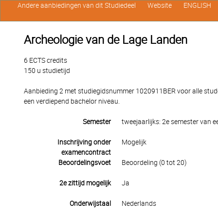
Andere aanbiedingen van dit Studiedeel
Website
ENGLISH
Archeologie van de Lage Landen
6 ECTS credits
150 u studietijd
Aanbieding 2 met studiegidsnummer 1020911BER voor alle stude
een verdiepend bachelor niveau.
Semester
tweejaarlijks: 2e semester van 
Inschrijving onder
Mogelijk
examencontract
Beoordelingsvoet
Beoordeling (0 tot 20)
2e zittijd mogelijk
Ja
Onderwijstaal
Nederlands