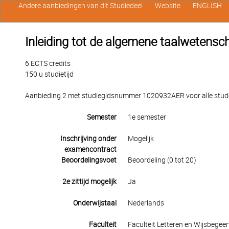
Andere aanbiedingen van dit Studiedeel
Website
ENGLISH
Inleiding tot de algemene taalwetensc
6 ECTS credits
150 u studietijd
Aanbieding 2 met studiegidsnummer 1020932AER voor alle studen
Semester
1e semester
Inschrijving onder
Mogelijk
examencontract
Beoordelingsvoet
Beoordeling (0 tot 20)
2e zittijd mogelijk
Ja
Onderwijstaal
Nederlands
Faculteit
Faculteit Letteren en Wijsbegeer