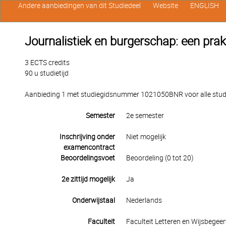
Andere aanbiedingen van dit Studiedeel
Website
ENGLISH
Journalistiek en burgerschap: een prak
3 ECTS credits
90 u studietijd
Aanbieding 1 met studiegidsnummer 1021050BNR voor alle studen
Semester
2e semester
Inschrijving onder
Niet mogelijk
examencontract
Beoordelingsvoet
Beoordeling (0 tot 20)
2e zittijd mogelijk
Ja
Onderwijstaal
Nederlands
Faculteit
Faculteit Letteren en Wijsbegeer