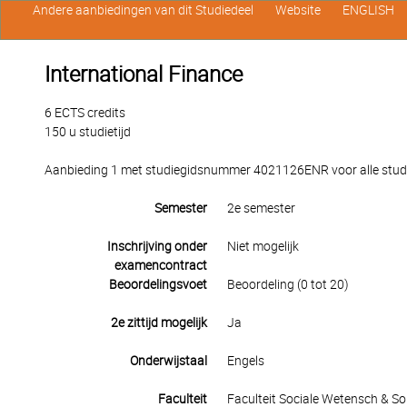
Andere aanbiedingen van dit Studiedeel
Website
ENGLISH
International Finance
6 ECTS credits
150 u studietijd
Aanbieding 1 met studiegidsnummer 4021126ENR voor alle stude
Semester
2e semester
Inschrijving onder
Niet mogelijk
examencontract
Beoordelingsvoet
Beoordeling (0 tot 20)
2e zittijd mogelijk
Ja
Onderwijstaal
Engels
Faculteit
Faculteit Sociale Wetensch & S