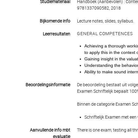
Studiemateriaal
Handboek (Aanbevolen) : Conte
9781337090582, 2018
Bijkomende info
Lecture notes, slides, syllabus.
GENERAL COMPETENCES
Leerresultaten
Achieving a thorough worki
to apply this in the contex
Gaining insight in the valuat
Understanding the behaviora
Ability to make sound intern
Beoordelingsinformatie
De beoordeling bestaat uit volg
Examen Schriftelijk bepaalt 100%
Binnen de categorie Examen Schr
Schriftelijk Examen met een 
Aanvullende info mbt
There is one exam, testing all th
evaluatie